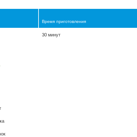
Время приготовления
30 минут
ы
т
ка
чок