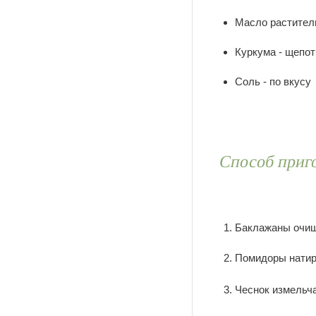
Масло раститель
Куркума - щепот
Соль - по вкусу
Способ приг
Баклажаны очищ
Помидоры натир
Чеснок измельч