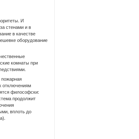
иоритеты. И
за стенами и в
ание в качестве
 дешевке оборудование
ачественные
ские комнаты при
следствиями.
т пожарная
 к отключениям
сятся философски:
истема продолжит
ючения
ыми, вплоть до
а).