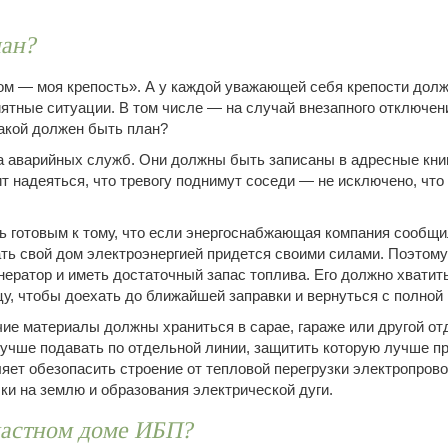
лан?
дом — моя крепость». А у каждой уважающей себя крепости дол
иятные ситуации. В том числе — на случай внезапного отключен
какой должен быть план?
а аварийных служб. Они должны быть записаны в адресные кни
т надеяться, что тревогу поднимут соседи — не исключено, что
ь готовым к тому, что если энергоснабжающая компания сообщи
ать свой дом электроэнергией придется своими силами. Поэтом
нератор и иметь достаточный запас топлива. Его должно хватить
у, чтобы доехать до ближайшей заправки и вернуться с полной 
чие материалы должны храниться в сарае, гараже или другой от
лучше подавать по отдельной линии, защитить которую лучше
ляет обезопасить строение от тепловой перегрузки электропрово
чки на землю и образования электрической дуги.
частном доме ИБП?