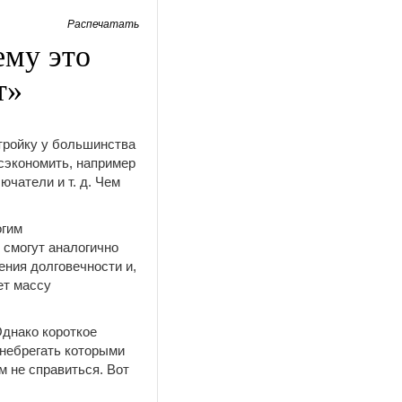
Распечатать
ему это
т»
тройку у большинства
 сэкономить, например
чатели и т. д. Чем
огим
 смогут аналогично
ения долговечности и,
ет массу
днако короткое
енебрегать которыми
м не справиться. Вот