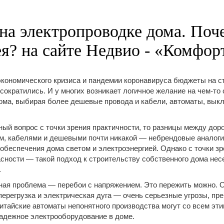
на электропроводке дома. Поч
ея? на сайте Недвио - «Комфор
экономического кризиса и пандемии коронавируса бюджеты на с
сократились. И у многих возникает логичное желание на чем-то
ома, выбирая более дешевые провода и кабели, автоматы, выклю
ный вопрос с точки зрения практичности, то разницы между дор
, кабелями и дешевыми почти никакой — небрендовые аналоги
 обеспечения дома светом и электроэнергией. Однако с точки зр
асности — такой подход к строительству собственного дома нес
.
ая проблема — перебои с напряжением. Это пережить можно. О
перегрузка и электрическая дуга — очень серьезные угрозы, пр
китайские автоматы непонятного производства могут со всем эти
адежное электрооборудование в доме.