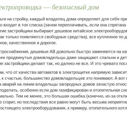
ектропроводка — безопасный дом
ьги на стройку, каждый владелец дома определяет для себя пр
 входит в топ списка (зачем переплачивать, если она спрятана 
огие застройщики выбирают дешевое китайское электрооборудов
(как только появляются свободные средства), все купленное по
ное, качественное и дорогое.
ектроснабжения, дешевые АВ довольно быстро заменяются на к
ее продвинутые домовладельцы даже защищают спальни и дет
 застройщики делают так, но далеко не все. И это чревато по
том, что от качества автоматов в электрощитке напрямую зависи
, к счастью, большинство домовладельцев это понимают. А вот
а аварий на линии владельцы загородных домов зачастую отно
е поделать, особенно если дом газифицирован и отопительная с
ально. Тем не менее, это большая ошибка (конечно, из-за откл
е сгорит, но последствия все равно могут быть весьма неприятн
остоящего электрооборудования, к примеру, отопительного котл