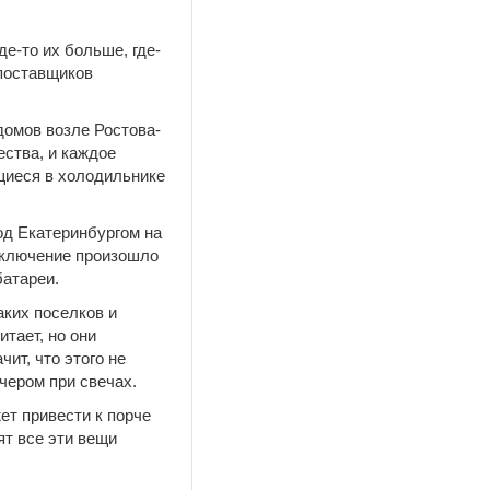
е-то их больше, где-
 поставщиков
домов возле Ростова-
ества, и каждое
щиеся в холодильнике
од Екатеринбургом на
отключение произошло
батареи.
аких поселков и
тает, но они
чит, что этого не
чером при свечах.
ет привести к порче
ят все эти вещи