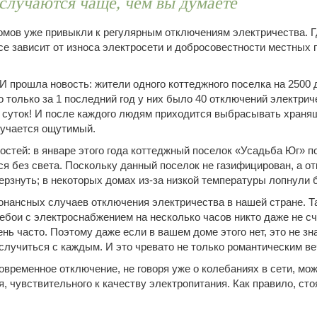
случаются чаще, чем вы думаете
мов уже привыкли к регулярным отключениям электричества. Гд
се зависит от износа электросети и добросовестности местных
 прошла новость: жители одного коттеджного поселка на 2500 
о только за 1 последний год у них было 40 отключений электрич
 суток! И после каждого людям приходится выбрасывать храня
лучается ощутимый.
остей: в январе этого года коттеджный поселок «Усадьба Юг» п
ся без света. Поскольку данный поселок не газифицирован, а 
ерзнуть; в некоторых домах из-за низкой температуры лопнули 
зонансных случаев отключения электричества в нашей стране. Т
ебои с электроснабжением на несколько часов никто даже не счи
нь часто. Поэтому даже если в вашем доме этого нет, это не зна
случиться с каждым. И это чревато не только романтическим ве
овременное отключение, не говоря уже о колебаниях в сети, мож
, чувствительного к качеству электропитания. Как правило, сто