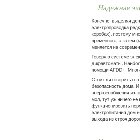
Надежная эл
Конечно, выделяя ден
электропроводка редко
коробах), поэтому мн
временного, а затем 
меняется на современ
Говоря о системе эл
дифавтоматы. Наибол
помощи AFDD+. Многие
Стоит ли говорить о 
безопасность дома. И
энергоснабжения из-з
мол, тут уж ничего н
функционировать норм
электропитания дом н
выхода из строя дорог