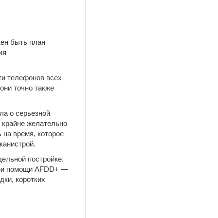
жен быть план
ия
ги телефонов всех
 они точно также
ла о серьезной
у крайне желательно
 на время, которое
канистрой.
дельной постройке.
 при помощи AFDD+ —
дки, коротких