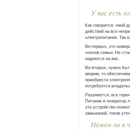
У вас есть п
Как говорится: «мой 
действий на все непр
электропитания. Так 
Во-первых, это номер
членов семьи. Не стои
надеются на вас.
Во-вторых, нужно быт
аварии, то обеспечив
приобрести электроге
потребуется владельц
Разумеется, все горю
Питание в генератор 
это устройство позво
замыканий, токов уте
Нужен ли в 