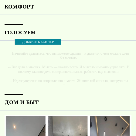
КОМФОРТ
ГОЛОСУЕМ
ДОБАВИТЬ БАННЕР
-- Начинайте делать все, что вы можете сделать – и даже то, о чем можете хотя
бы мечтать.
-- Все дело в мыслях. Мысль — начало всего. И мыслями можно управлять. И
поэтому главное дело совершенствования: работать над мыслями.
-- Идите уверенно по направлению к мечте. Живите той жизнью, которую вы
сами себе придумали.
-- Самое большое богатство — это ум. Самая большая нищета — глупость. Из
всех страхов самый пугающий — самолюбование.
ДОМ И БЫТ
-- Лучшее, что можно сделать с хорошим советом, это пропустить его мимо
ушей. Он никогда не бывает полезен никому, кроме того, кто его дал.
-- Люблю давать советы и очень не люблю, когда их дают мне.