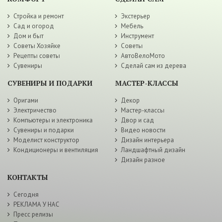
Стройка и ремонт
Экстерьер
Сад и огород
Мебель
Дом и быт
Инструмент
Советы Хозяйке
Советы
Рецепты советы
АвтоВелоМото
Сувениры
Сделай сам из дерева
СУВЕНИРЫ И ПОДАРКИ
МАСТЕР-КЛАССЫ
Оригами
Декор
Электричество
Мастер-классы
Компьютеры и электроника
Двор и сад
Сувениры и подарки
Видео новости
Моделист конструктор
Дизайн интерьера
Кондиционеры и вентиляция
Ландшафтный дизайн
Дизайн разное
КОНТАКТЫ
Сегодня
РЕКЛАМА У НАС
Пресс релизы