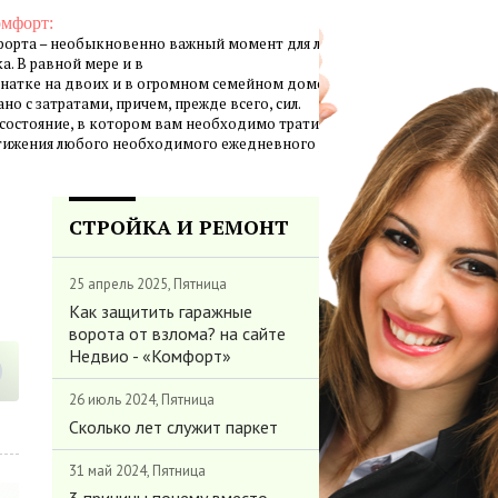
омфорт:
орта – необыкновенно важный момент для личной жизни
а. В равной мере и в
натке на двоих и в огромном семейном доме создание
но с затратами, причем, прежде всего, сил.
 состояние, в котором вам необходимо тратить минимум
стижения любого необходимого ежедневного результата.
СТРОЙКА И РЕМОНТ
25 апрель 2025, Пятница
Как защитить гаражные
ворота от взлома? на сайте
Недвио - «Комфорт»
26 июль 2024, Пятница
Сколько лет служит паркет
31 май 2024, Пятница