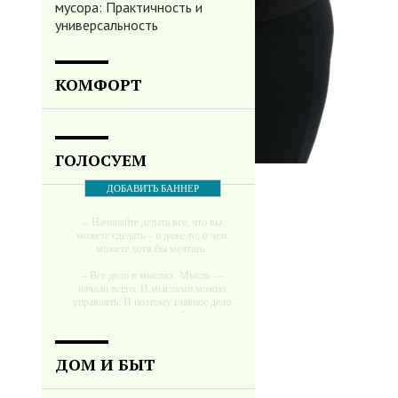
мусора: Практичность и
универсальность
КОМФОРТ
ГОЛОСУЕМ
ДОБАВИТЬ БАННЕР
-- Начинайте делать все, что вы
можете сделать – и даже то, о чем
можете хотя бы мечтать.
-- Все дело в мыслях. Мысль —
начало всего. И мыслями можно
управлять. И поэтому главное дело
совершенствования: работать над
мыслями.
-- Идите уверенно по направлению к
ДОМ И БЫТ
мечте. Живите той жизнью, которую
вы сами себе придумали.