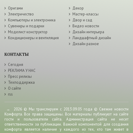
Оригами
Декор
Электричество
Мастер-классы
Компьютеры и электроника
Двор и сад
Сувениры и подарки
Видео новости
Моделист конструктор
Дизайн интерьера
Кондиционеры и вентиляция
Ландшафтный дизайн
Дизайн разное
КОНТАКТЫ
Сегодня
РЕКЛАМА У НАС
Пресс релизы
Техподдержка
О сайте
rss
→
2026
© Мы транслируем с 2013.09.05 года © Свежие новости
Комфорта. Все права защищены. Все материалы публикуют на сайте
гости и пользователи сайта. Администрация сайта не несет
ответственности за публикации. Важной компонентой для создания
комфорта является наличие у каждого из тех, кто там живет в