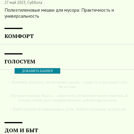
27 май 2023, Суббота
Полиэтиленовые мешки для мусора: Практичность и
универсальность
КОМФОРТ
ГОЛОСУЕМ
ДОБАВИТЬ БАННЕР
-- Начинайте делать все, что вы можете сделать – и даже то, о чем можете хотя
бы мечтать.
-- Все дело в мыслях. Мысль — начало всего. И мыслями можно управлять. И
поэтому главное дело совершенствования: работать над мыслями.
-- Идите уверенно по направлению к мечте. Живите той жизнью, которую вы
сами себе придумали.
-- Самое большое богатство — это ум. Самая большая нищета — глупость. Из
всех страхов самый пугающий — самолюбование.
ДОМ И БЫТ