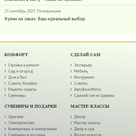
25 сентябрь 2023, Понедельник
Кухни на заказ. Ваш идеальный выбор.
КОМФОРТ
СДЕЛАЙ САМ
Стройка и ремонт
Экстерьер
Сад и огород
Мебель
Дом и быт
Инструмент
Советы Хозяйке
Советы
Рецепты советы
АвтоВелоМото
Сувениры
Сделай сам из дерева
СУВЕНИРЫ И ПОДАРКИ
МАСТЕР-КЛАССЫ
Оригами
Декор
Электричество
Мастер-классы
Компьютеры и электроника
Двор и сад
Сувениры и подарки
Видео новости