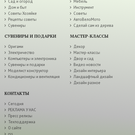
Сад и огород
Мебель
Дом и быт
Инструмент
Советы Хозяйке
Советы
Рецепты советы
АвтоВелоМото
Сувениры
Сделай сам из дерева
СУВЕНИРЫ И ПОДАРКИ
МАСТЕР-КЛАССЫ
Оригами
Декор
Электричество
Мастер-классы
Компьютеры и электроника
Двор и сад
Сувениры и подарки
Видео новости
Моделист конструктор
Дизайн интерьера
Кондиционеры и вентиляция
Ландшафтный дизайн
Дизайн разное
КОНТАКТЫ
Сегодня
РЕКЛАМА У НАС
Пресс релизы
Техподдержка
О сайте
rss