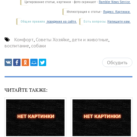
Цитирование статьи, картинки - фото скриншот -
Rambler News Service.
Иллюстрация к статье -
Яндекс. Картинки.
Общие правила
поведения на сайте.
Есть вопросы.
Напишите нам.
Комфорт
,
Советы Хозяйке
,
дети и животные
,
воспитание
,
собаки
Обсудить
ЧИТАЙТЕ ТАКЖЕ: