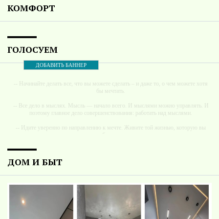
КОМФОРТ
ГОЛОСУЕМ
ДОБАВИТЬ БАННЕР
-- Начинайте делать все, что вы можете сделать – и даже то, о чем можете хотя
бы мечтать.
-- Все дело в мыслях. Мысль — начало всего. И мыслями можно управлять. И
поэтому главное дело совершенствования: работать над мыслями.
-- Идите уверенно по направлению к мечте. Живите той жизнью, которую вы
сами себе придумали.
-- Самое большое богатство — это ум. Самая большая нищета — глупость. Из
всех страхов самый пугающий — самолюбование.
ДОМ И БЫТ
-- Лучшее, что можно сделать с хорошим советом, это пропустить его мимо
ушей. Он никогда не бывает полезен никому, кроме того, кто его дал.
-- Люблю давать советы и очень не люблю, когда их дают мне.