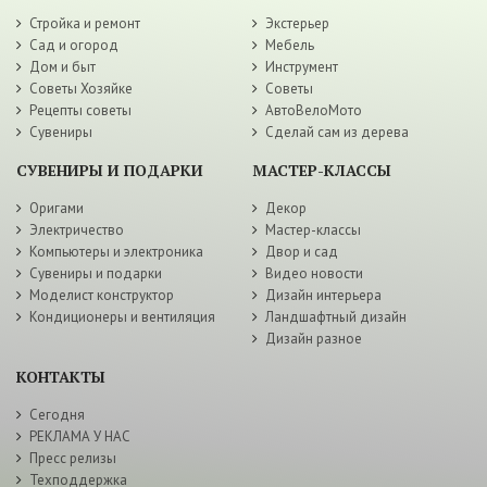
Стройка и ремонт
Экстерьер
Сад и огород
Мебель
Дом и быт
Инструмент
Советы Хозяйке
Советы
Рецепты советы
АвтоВелоМото
Сувениры
Сделай сам из дерева
СУВЕНИРЫ И ПОДАРКИ
МАСТЕР-КЛАССЫ
Оригами
Декор
Электричество
Мастер-классы
Компьютеры и электроника
Двор и сад
Сувениры и подарки
Видео новости
Моделист конструктор
Дизайн интерьера
Кондиционеры и вентиляция
Ландшафтный дизайн
Дизайн разное
КОНТАКТЫ
Сегодня
РЕКЛАМА У НАС
Пресс релизы
Техподдержка