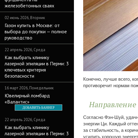
железобетонных сваях
02 июнь 2026, Вторник
Газон купить в Москве: от
выбора до покупки — полное
руководство
22 апрель 2026, Среда
Как выбрать клинику
лазерной эпиляции в Перми: 3
ключевых критерия
безопасности
Конечно, лучше всего, к
противоречит нормам пож
16 март 2026, Понедельник
Ювелирный ломбард
«Валантис»
Направление 
ДОБАВИТЬ БАННЕР
Согласно Фэн-Шуй, удачн
22 апрель 2026, Среда
энергии Ци. Каждый отте
Как выбрать клинику
за стабильность, а кори
лазерной эпиляции в Перми: 3
усилить хорошую энергет