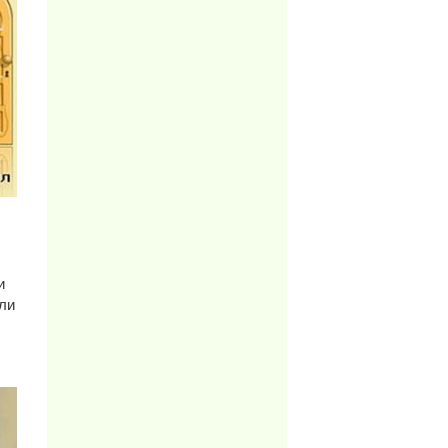
и
 ли