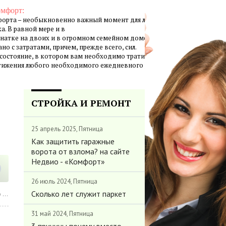
омфорт:
орта – необыкновенно важный момент для личной жизни
а. В равной мере и в
натке на двоих и в огромном семейном доме создание
но с затратами, причем, прежде всего, сил.
 состояние, в котором вам необходимо тратить минимум
стижения любого необходимого ежедневного результата.
СТРОЙКА И РЕМОНТ
25 апрель 2025, Пятница
Как защитить гаражные
ворота от взлома? на сайте
Недвио - «Комфорт»
26 июль 2024, Пятница
Сколько лет служит паркет
т»
31 май 2024, Пятница