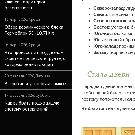
ключевых критерия
безопасности
Северо-запад
: лид
Север
: спокойная 
11 март 2026, Среда
Северо-восток
: и
Обзор керамического блока
Восток
: успехи в 
Термоблок 38 (10,7НФ)
Юго-восток
: хоро
Юг
: активный обра
04 март 2026, Среда
Юго-запад
: прочн
Что происходит под домом:
Запад
: творческое 
скрытые процессы в грунте, о
которых редко говорят
Стиль двери
20 февраль 2026, Пятница
Вскрытие и установка замков
Парадная дверь должна 
чтобы на ней была стекл
14 февраль 2026, Суббота
поэтому положительная э
Как выбрать подходящую
систему остекления?
Чтобы этого не случилос