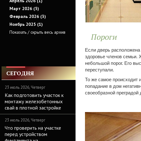
Апрель 2026 (1)
Март 2026 (5)
Февраль 2026 (3)
Ноябрь 2025 (1)
Показать / скрыть весь архив
Пороги
Если дверь расположена 
здоровье членов семьи. 
небольшой порог. Его выс
переступали.
СЕГОДНЯ
То же самое происходит 
попадание в дом негатив
23 июль 2026, Четверг
своеобразной преградой 
Как подготовить участок к
монтажу железобетонных
свай в плотной застройке
23 июль 2026, Четверг
Что проверить на участке
перед устройством
фундамента на