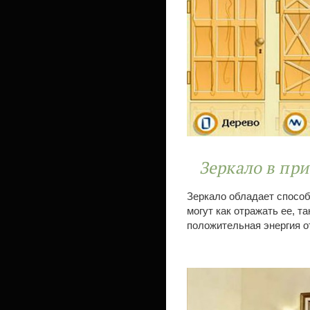
Зеркало в пр
Зеркало обладает способ
могут как отражать ее, т
положительная энергия о