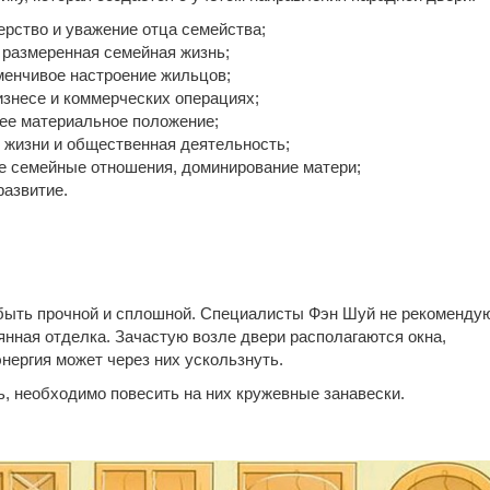
ерство и уважение отца семейства;
и размеренная семейная жизнь;
зменчивое настроение жильцов;
бизнесе и коммерческих операциях;
шее материальное положение;
з жизни и общественная деятельность;
ые семейные отношения, доминирование матери;
развитие.
быть прочной и сплошной. Специалисты Фэн Шуй не рекомендую
янная отделка. Зачастую возле двери располагаются окна,
нергия может через них ускользнуть.
ь, необходимо повесить на них кружевные занавески.