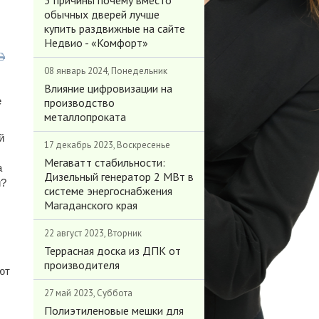
3 причины почему вместо
обычных дверей лучше
купить раздвижные на сайте
Недвио - «Комфорт»
08 январь 2024, Понедельник
Влияние цифровизации на
е
производство
металлопроката
й
17 декабрь 2023, Воскресенье
Мегаватт стабильности:
а
Дизельный генератор 2 МВт в
и?
системе энергоснабжения
Магаданского края
22 август 2023, Вторник
Террасная доска из ДПК от
производителя
ют
27 май 2023, Суббота
Полиэтиленовые мешки для