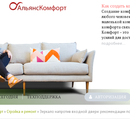
Как создать к
Создание комф
любого человек
маленькой ком
комфорта связа
Комфорт – это
усилий для до
подробнее...
СЕГОДНЯ
ТЕХПОДДЕРЖКА
АВТОРИЗАЦИЯ
рт
»
Стройка и ремонт
» Зеркало напротив входной двери: рекомендации по Фэн-Шуй на сайте Недвио - «Комфор