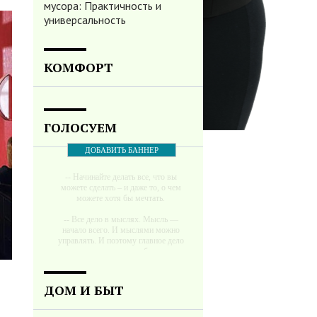
мусора: Практичность и
универсальность
КОМФОРТ
ГОЛОСУЕМ
ДОБАВИТЬ БАННЕР
-- Начинайте делать все, что вы
можете сделать – и даже то, о чем
можете хотя бы мечтать.
-- Все дело в мыслях. Мысль —
начало всего. И мыслями можно
управлять. И поэтому главное дело
совершенствования: работать над
мыслями.
-- Идите уверенно по направлению к
ДОМ И БЫТ
мечте. Живите той жизнью, которую
вы сами себе придумали.