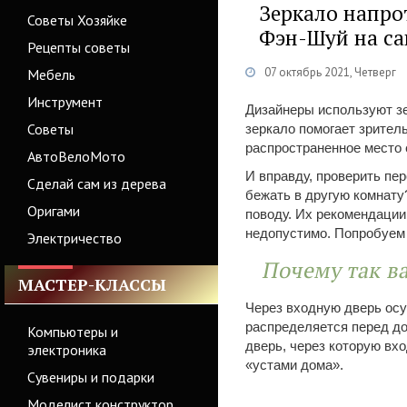
Зеркало напро
Советы Хозяйке
Фэн-Шуй на са
Рецепты советы
07 октябрь 2021, Четверг
Мебель
Инструмент
Дизайнеры используют зе
Советы
зеркало помогает зрител
распространенное место 
АвтоВелоМото
И вправду, проверить пе
Сделай сам из дерева
бежать в другую комнату
Оригами
поводу. Их рекомендации
недопустимо. Попробуем 
Электричество
Почему так в
МАСТЕР-КЛАССЫ
Через входную дверь осу
распределяется перед до
Компьютеры и
дверь, через которую вх
электроника
«устами дома».
Сувениры и подарки
Моделист конструктор