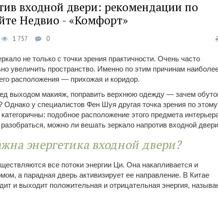
тив входной двери: рекомендации по
йте Недвио - «Комфорт»
1 757
0
ркало не только с точки зрения практичности. Очень часто
ьно увеличить пространство. Именно по этим причинам наиболе
его расположения — прихожая и коридор.
ред выходом макияж, поправить верхнюю одежду — зачем обуто
? Однако у специалистов Фен Шуя другая точка зрения по этому
 категоричны: подобное расположение этого предмета интерьер
разобраться, можно ли вешать зеркало напротив входной двер
ажна энергетика входной двери?
ществляются все потоки энергии Ци. Она накапливается и
мом, а парадная дверь активизирует ее направление. В Китае
одит и выходит положительная и отрицательная энергия, называ