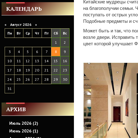
Китайские мудрецы счита
КАЛЕНДАРЬ
на благополучии семьи. 
поступать от острых угло
Подобные предметы и сч
«
Август 2026 »
Может быть и так, что по
Пн
Вт
Ср
Чт
Пт
Сб
Вс
возле двери. Исправить 
1
2
цвет которой улучшает Ф
3
4
5
6
7
8
9
10
11
12
13
14
15
16
17
18
19
20
21
22
23
24
25
26
27
28
29
30
31
АРХИВ
Июль 2026 (2)
Июнь 2026 (1)