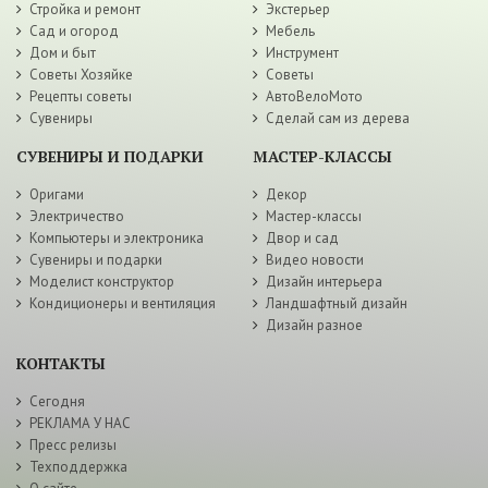
Стройка и ремонт
Экстерьер
Сад и огород
Мебель
Дом и быт
Инструмент
Советы Хозяйке
Советы
Рецепты советы
АвтоВелоМото
Сувениры
Сделай сам из дерева
СУВЕНИРЫ И ПОДАРКИ
МАСТЕР-КЛАССЫ
Оригами
Декор
Электричество
Мастер-классы
Компьютеры и электроника
Двор и сад
Сувениры и подарки
Видео новости
Моделист конструктор
Дизайн интерьера
Кондиционеры и вентиляция
Ландшафтный дизайн
Дизайн разное
КОНТАКТЫ
Сегодня
РЕКЛАМА У НАС
Пресс релизы
Техподдержка