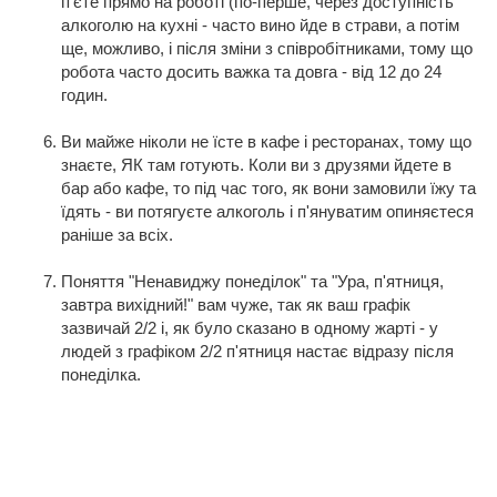
п'єте прямо на роботі (по-перше, через доступність
алкоголю на кухні - часто вино йде в страви, а потім
ще, можливо, і після зміни з співробітниками, тому що
робота часто досить важка та довга - від 12 до 24
годин.
Ви майже ніколи не їсте в кафе і ресторанах, тому що
знаєте, ЯК там готують. Коли ви з друзями йдете в
бар або кафе, то під час того, як вони замовили їжу та
їдять - ви потягуєте алкоголь і п'януватим опиняєтеся
раніше за всіх.
Поняття "Ненавиджу понеділок" та "Ура, п'ятниця,
завтра вихідний!" вам чуже, так як ваш графік
зазвичай 2/2 і, як було сказано в одному жарті - у
людей з графіком 2/2 п'ятниця настає відразу після
понеділка.