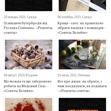
20 январь 2021, Среда
06 октябрь 2021, Среда
Освіжаючі бутерброди від
Краще - своє: як правильно
Руслана Сенічкіна - «Рецепты
зібрати насіння з помідорів -
советы»
«Советы Хозяйке»
04 август 2020, Вторник
16 июль 2021, Пятница
Що можна та що заборонено
Все про джин: як обрати, з
робити на Медовий Спас -
чим поєднувати, як подавати
«Советы Хозяйке»
- «Рецепты советы»