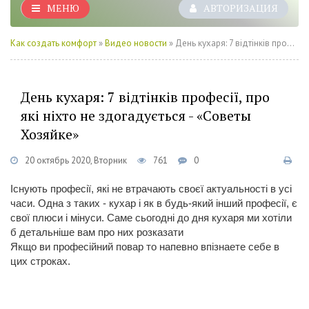
МЕНЮ
АВТОРИЗАЦИЯ
Как создать комфорт
»
Видео новости
» День кухаря: 7 відтінків професії, про які ніхто не здогадується - «Советы Хозяйке»
День кухаря: 7 відтінків професії, про
які ніхто не здогадується - «Советы
Хозяйке»
20 октябрь 2020, Вторник
761
0
Існують професії, які не втрачають своєї актуальності в усі
часи. Одна з таких - кухар і як в будь-який інший професії, є
свої плюси і мінуси. Саме сьогодні до дня кухаря ми хотіли
б детальніше вам про них розказати
Якщо ви професійний повар то напевно впізнаете себе в
цих строках.