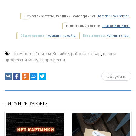
Цитирование статьи, картинки - фото скриншот -
Rambler News Service.
Иллюстрация к статье -
Яндекс. Картинки.
Общие правила
поведения на сайте.
Есть вопросы.
Напишите нам.
Комфорт
,
Советы Хозяйке
,
работа
,
повар
,
плюсы
профессии минусы професии
Обсудить
ЧИТАЙТЕ ТАКЖЕ: