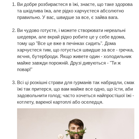
Ви добре розбираєтеся в їжі, знаєте, що таке здорова
та шкідлива їжа, але рідко харчуєтеся абсолютно
правильно. У вас, швидше за все, є зайва вага.
Ви чудово готуєте, і можете створювати нереальні
шедеври, але вкрай рідко робите це у себе вдома,
тому що "Все це вже в печінках сидить". Дома
харчуєтеся тим, що готується швидше за все - гречка,
яєчня, бутерброди. Якщо живете один - холодильник
майже завжди порожній. Друзі дивуються - "Ти ж
повар!"
Всі ці розкішні страви для гурманів так набридли, смак
їжі так притерся, що вам майже все одно, що їсти, аби
задовольнити голод; часто хочеться найпростішої їжі -
котлету, вареної картоплі або оселедця.