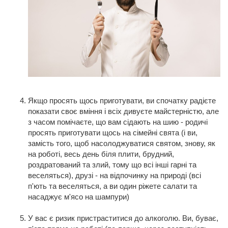
Якщо просять щось приготувати, ви спочатку радієте
показати своє вміння і всіх дивуєте майстерністю, але
з часом помічаєте, що вам сідають на шию - родичі
просять приготувати щось на сімейні свята (і ви,
замість того, щоб насолоджуватися святом, знову, як
на роботі, весь день біля плити, брудний,
роздратований та злий, тому що всі інші гарні та
веселяться), друзі - на відпочинку на природі (всі
п'ють та веселяться, а ви один ріжете салати та
насаджує м'ясо на шампури)
У вас є ризик пристраститися до алкоголю. Ви, буває,