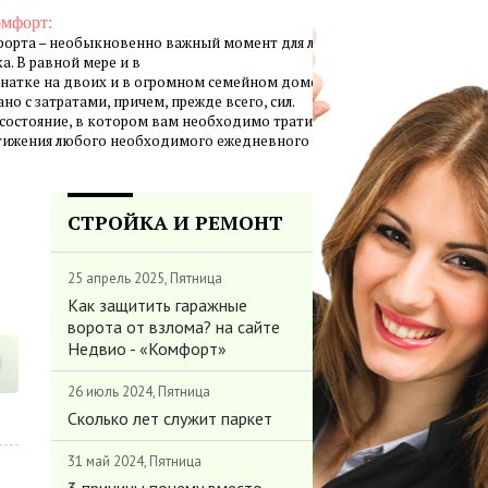
омфорт:
орта – необыкновенно важный момент для личной жизни
а. В равной мере и в
натке на двоих и в огромном семейном доме создание
но с затратами, причем, прежде всего, сил.
 состояние, в котором вам необходимо тратить минимум
стижения любого необходимого ежедневного результата.
СТРОЙКА И РЕМОНТ
25 апрель 2025, Пятница
Как защитить гаражные
ворота от взлома? на сайте
Недвио - «Комфорт»
26 июль 2024, Пятница
Сколько лет служит паркет
31 май 2024, Пятница