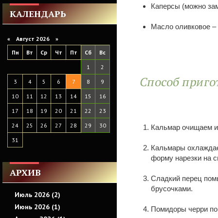
Каперсы (можно зам
КАЛЕНДАРЬ
Масло оливковое – 1
«
Август 2026 »
Пн
Вт
Ср
Чт
Пт
Сб
Вс
1
2
Способ приго
3
4
5
6
7
8
9
10
11
12
13
14
15
16
17
18
19
20
21
22
23
24
25
26
27
28
29
30
Кальмар очищаем и 
31
Кальмары охлаждае
форму нарезки на с
АРХИВ
Сладкий перец помы
брусочками.
Июль 2026 (2)
Июнь 2026 (1)
Помидоры черри пом