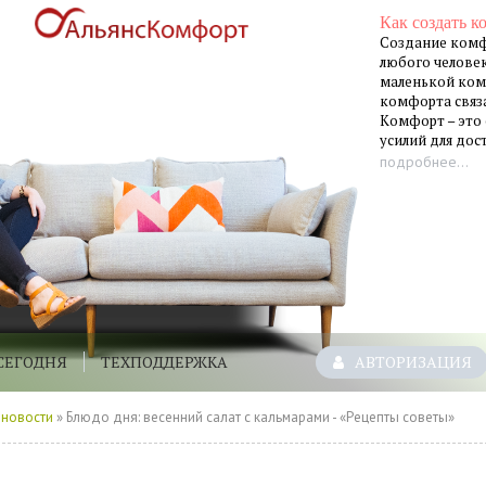
Как создать к
Создание комф
любого человек
маленькой ком
комфорта связа
Комфорт – это
усилий для до
подробнее...
СЕГОДНЯ
ТЕХПОДДЕРЖКА
АВТОРИЗАЦИЯ
 новости
» Блюдо дня: весенний салат с кальмарами - «Рецепты советы»