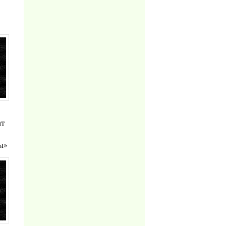
ат
ы»