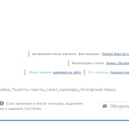
Цитирование статьи, картинки - фото скриншот -
Rambler News Servi
Иллюстрация к статье -
Яндекс. Картин
Общие правила
поведения на сайте.
Есть вопросы.
Напишите на
зяйке
,
Рецепты советы
,
салат
,
кальмары
,
болгарский перец
Обсудит