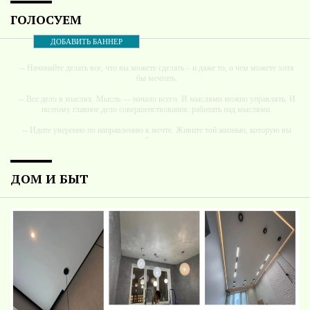
ГОЛОСУЕМ
ДОБАВИТЬ БАННЕР
-- Начинайте делать все, что вы можете сделать – и даже то, о чем можете хотя
бы мечтать.
-- Все дело в мыслях. Мысль — начало всего. И мыслями можно управлять. И
поэтому главное дело совершенствования: работать над мыслями.
-- Идите уверенно по направлению к мечте. Живите той жизнью, которую вы
сами себе придумали.
-- Самое большое богатство — это ум. Самая большая нищета — глупость. Из
всех страхов самый пугающий — самолюбование.
ДОМ И БЫТ
-- Лучшее, что можно сделать с хорошим советом, это пропустить его мимо
ушей. Он никогда не бывает полезен никому, кроме того, кто его дал.
-- Люблю давать советы и очень не люблю, когда их дают мне.