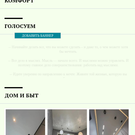
КОМФОРТ
ГОЛОСУЕМ
ДОБАВИТЬ БАННЕР
-- Начинайте делать все, что вы можете сделать – и даже то, о чем можете хотя
бы мечтать.
-- Все дело в мыслях. Мысль — начало всего. И мыслями можно управлять. И
поэтому главное дело совершенствования: работать над мыслями.
-- Идите уверенно по направлению к мечте. Живите той жизнью, которую вы
сами себе придумали.
-- Самое большое богатство — это ум. Самая большая нищета — глупость. Из
всех страхов самый пугающий — самолюбование.
ДОМ И БЫТ
-- Лучшее, что можно сделать с хорошим советом, это пропустить его мимо
ушей. Он никогда не бывает полезен никому, кроме того, кто его дал.
-- Люблю давать советы и очень не люблю, когда их дают мне.