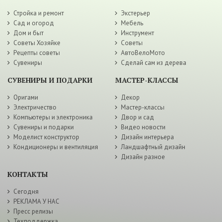
Стройка и ремонт
Экстерьер
Сад и огород
Мебель
Дом и быт
Инструмент
Советы Хозяйке
Советы
Рецепты советы
АвтоВелоМото
Сувениры
Сделай сам из дерева
СУВЕНИРЫ И ПОДАРКИ
МАСТЕР-КЛАССЫ
Оригами
Декор
Электричество
Мастер-классы
Компьютеры и электроника
Двор и сад
Сувениры и подарки
Видео новости
Моделист конструктор
Дизайн интерьера
Кондиционеры и вентиляция
Ландшафтный дизайн
Дизайн разное
КОНТАКТЫ
Сегодня
РЕКЛАМА У НАС
Пресс релизы
Техподдержка