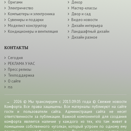
Оригами
Декор
Электричество
Мастер-классы
Компьютеры и электроника
Двор и сад
Сувениры и подарки
Видео новости
Моделист конструктор
Дизайн интерьера
Кондиционеры и вентиляция
Ландшафтный дизайн
Дизайн разное
КОНТАКТЫ
Сегодня
РЕКЛАМА У НАС
Пресс релизы
Техподдержка
О сайте
rss
→
2026
© Мы транслируем с 2013.09.05 года © Свежие новости
Комфорта. Все права защищены. Все материалы публикуют на сайте
гости и пользователи сайта. Администрация сайта не несет
ответственности за публикации. Важной компонентой для создания
комфорта является наличие у каждого из тех, кто там живет в
помещении собственного «уголка», который устроен по одному ему