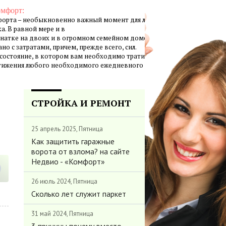
омфорт:
орта – необыкновенно важный момент для личной жизни
а. В равной мере и в
натке на двоих и в огромном семейном доме создание
но с затратами, причем, прежде всего, сил.
 состояние, в котором вам необходимо тратить минимум
стижения любого необходимого ежедневного результата.
СТРОЙКА И РЕМОНТ
25 апрель 2025, Пятница
Как защитить гаражные
ворота от взлома? на сайте
Недвио - «Комфорт»
26 июль 2024, Пятница
Сколько лет служит паркет
31 май 2024, Пятница