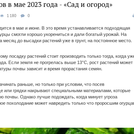
в в мае 2023 года - «Сад и огород»
1 180
0
дится в мае и июне. В это время устанавливается подходящая
огурцы смогли хорошо укорениться и дали богатый урожай. На
 месяц до высадки растений уже в грунт, на постоянное место.
му посадку растений стоит производить только тогда, когда уж
ода. Если земля не прогрелась выше 13°C, рост растений может
атуры почвы зависит и время прорастания семян.
ачинать раньше, но только при условии, что посев
це или грядки накрывают специальными материалами, которые
ю почвы. Однако лучше подождать, когда минует угроза
ьное похолодание может навредить только что проросшим огурца