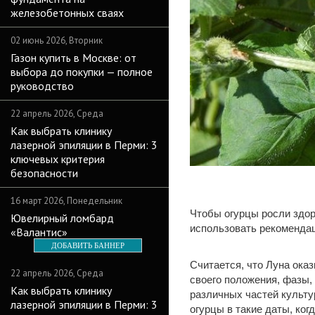
железобетонных сваях
02 июнь 2026, Вторник
Газон купить в Москве: от
выбора до покупки — полное
руководство
22 апрель 2026, Среда
Как выбрать клинику
лазерной эпиляции в Перми: 3
ключевых критерия
безопасности
16 март 2026, Понедельник
Чтобы огурцы росли здор
Ювелирный ломбард
использовать рекомендац
«Валантис»
ДОБАВИТЬ БАННЕР
Считается, что Луна ока
22 апрель 2026, Среда
своего положения, фазы, 
Как выбрать клинику
различных частей культу
лазерной эпиляции в Перми: 3
огурцы в такие даты, ко