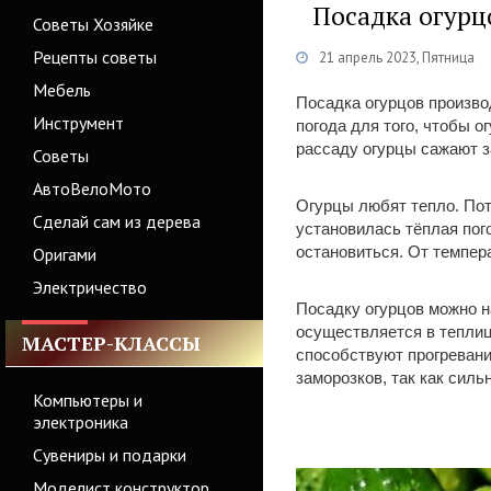
Посадка огурцо
Советы Хозяйке
Рецепты советы
21 апрель 2023, Пятница
Мебель
Посадка огурцов произво
Инструмент
погода для того, чтобы 
рассаду огурцы сажают за
Советы
АвтоВелоМото
Огурцы любят тепло. Пото
Сделай сам из дерева
установилась тёплая пог
остановиться. От темпер
Оригами
Электричество
Посадку огурцов можно н
осуществляется в тепли
МАСТЕР-КЛАССЫ
способствуют прогревани
заморозков, так как сил
Компьютеры и
электроника
Сувениры и подарки
Моделист конструктор