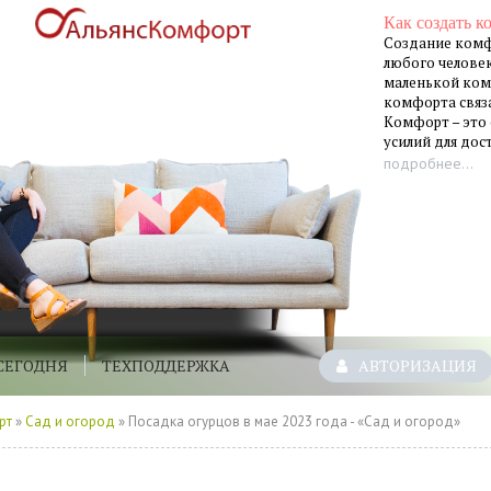
Как создать к
Создание комф
любого человек
маленькой ком
комфорта связа
Комфорт – это
усилий для до
подробнее...
СЕГОДНЯ
ТЕХПОДДЕРЖКА
АВТОРИЗАЦИЯ
рт
»
Сад и огород
» Посадка огурцов в мае 2023 года - «Сад и огород»