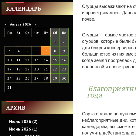
Огурцы высаживают на о
КАЛЕНДАРЬ
и проветривалось. Данна
почве.
«
Август 2026 »
Пн
Вт
Ср
Чт
Пт
Сб
Вс
Огурцы — самое частое р
огурцов, которые были б
1
2
для блюд и консервирован
3
4
5
6
7
8
9
большинство из них имеют
когда земля прогрелась д
10
11
12
13
14
15
16
солнечной и проветривае
17
18
19
20
21
22
23
24
25
26
27
28
29
30
Благоприятны
31
года
АРХИВ
Сорта огурцов по лунном
неблагоприятные дни, ко
Июль 2026 (2)
календарём, вы сможете 
Июнь 2026 (1)
получить действительно 