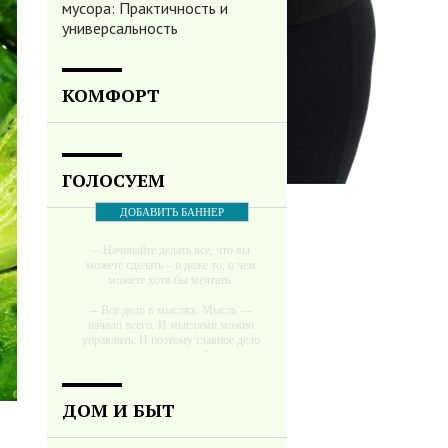
мусора: Практичность и
универсальность
КОМФОРТ
ГОЛОСУЕМ
ДОБАВИТЬ БАННЕР
-- Начинайте делать все, что вы
можете сделать – и даже то, о чем
можете хотя бы мечтать.
-- Все дело в мыслях. Мысль —
начало всего. И мыслями можно
управлять. И поэтому главное дело
совершенствования: работать над
мыслями.
-- Идите уверенно по направлению к
ДОМ И БЫТ
мечте. Живите той жизнью, которую
вы сами себе придумали.