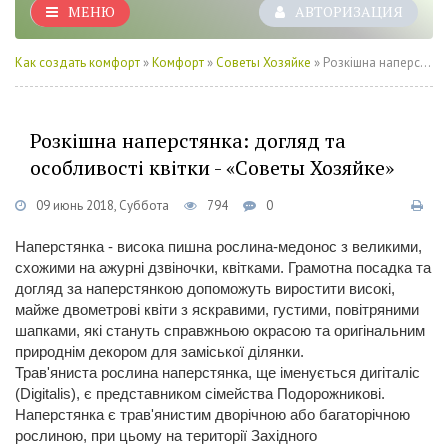
МЕНЮ
АВТОРИЗАЦИЯ
Как создать комфорт
»
Комфорт
»
Советы Хозяйке
» Розкішна наперстянка: догляд та особливості квітки - «Советы Хозяйке»
Розкішна наперстянка: догляд та
особливості квітки - «Советы Хозяйке»
09 июнь 2018, Суббота
794
0
Наперстянка - висока пишна рослина-медонос з великими,
схожими на ажурні дзвіночки, квітками. Грамотна посадка та
догляд за наперстянкою допоможуть виростити високі,
майже двометрові квіти з яскравими, густими, повітряними
шапками, які стануть справжньою окрасою та оригінальним
природнім декором для заміської ділянки.
Трав'яниста рослина наперстянка, ще іменується дигіталіс
(Digitalis), є представником сімейства Подорожникові.
Наперстянка є трав'янистим дворічною або багаторічною
рослиною, при цьому на території Західного