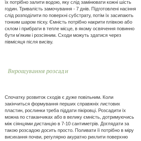
їх потрібно залити водою, яку слід замінювати кожні шість
годин. Тривалість замочування - 7 днів. Підготовлені насіння
слід розподілити по поверхні субстрату, потім їх засипають
тонким шаром піску. Ємність потрібно накрити плівкою або
склом і прибрати в тепле місце, в якому освячення повинно
бути м'яким і розсіяним. Сходи можуть здатися через
півмісяця після висіву.
Вирощування розсади
Спочатку розвиток сходів є дуже повільним. Коли
закінчиться формування перших справжніх листових
пластин, рослинки треба піддати пікіровці. Розсадити їх
можна по стаканчиках або в велику ємність, дотримуючись
між сіянцями дистанцію в 7-10 сантиметрів. Доглядати за
такою розсадою досить просто. Поливати її потрібно в міру
висихання почви, регулярно акуратно рихлити поверхню