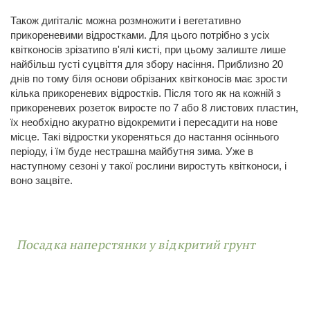
Також дигіталіс можна розмножити і вегетативно
прикореневими відростками. Для цього потрібно з усіх
квітконосів зрізатипо в'ялі кисті, при цьому залиште лише
найбільш густі суцвіття для збору насіння. Приблизно 20
днів по тому біля основи обрізаних квітконосів має зрости
кілька прикореневих відростків. Після того як на кожній з
прикореневих розеток виросте по 7 або 8 листових пластин,
їх необхідно акуратно відокремити і пересадити на нове
місце. Такі відростки укореняться до настання осіннього
періоду, і їм буде нестрашна майбутня зима. Уже в
наступному сезоні у такої рослини виростуть квітконоси, і
воно зацвіте.
Посадка наперстянки у відкритий грунт