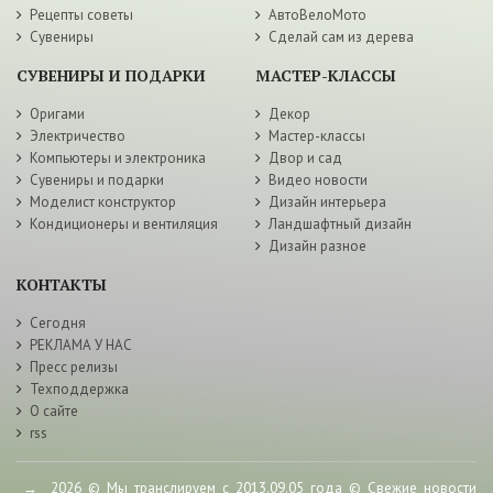
Рецепты советы
АвтоВелоМото
Сувениры
Сделай сам из дерева
СУВЕНИРЫ И ПОДАРКИ
МАСТЕР-КЛАССЫ
Оригами
Декор
Электричество
Мастер-классы
Компьютеры и электроника
Двор и сад
Сувениры и подарки
Видео новости
Моделист конструктор
Дизайн интерьера
Кондиционеры и вентиляция
Ландшафтный дизайн
Дизайн разное
КОНТАКТЫ
Сегодня
РЕКЛАМА У НАС
Пресс релизы
Техподдержка
О сайте
rss
→
2026
© Мы транслируем с 2013.09.05 года © Свежие новости