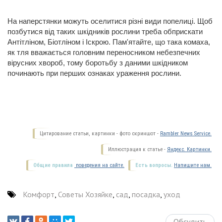
На наперстянки можуть оселитися різні види попелиці. Щоб
позбутися від таких шкідників рослини треба обприскати
Антітліном, Біотліном і Іскрою. Пам'ятайте, що така комаха,
як тля вважається головним переносником небезпечних
вірусних хвороб, тому боротьбу з даними шкідником
починають при перших ознаках ураження рослини.
Цитирование статьи, картинки - фото скриншот -
Rambler News Service.
Иллюстрация к статье -
Яндекс. Картинки.
Общие правила
поведения на сайте.
Есть вопросы.
Напишите нам.
Комфорт
,
Советы Хозяйке
,
сад
,
посадка
,
уход
Обсудить