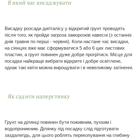
В який час висаджувати
Висадку розсади дигіталісу у відкритий грунт проводять
після того, як пройде загроза заморозків навесні (з останніх
днів травня по перші - червня). Коли настане час висадки,
на сіянцях вже має сформуватися 5 або 6 цих листових
пластин, а грунт повинен дуже добре прогрітися. Місце для
посадки найкраще вибрати відкрите і добре освітлене,
однак такі квіти можна вирощувати і в невеликому затіненні.
Як садити наперстянку
Грунт на ділянці повинен бути поживним, пухким і
водопроникним. Ділянку під посадку слід підготувати
заздалегідь, для цього роблять перекопування на глибину