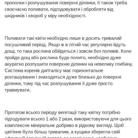
прополки і розпушування поверхні ділянки, її також треба
своєчасно поливати, підгодовувати і обробляти від
шкідників і хвороб у міру необхідності.
Поливати такі квіти необхідно лише в досить тривалий
посушливий період. Якщо ж в літній час регулярно йдуть
дощі, то така рослина обійдеться і зовсім без поливів. Коли
пройде дощ або рослина буде полито, необхідно дуже
акуратно розпушити поверхню ділянки на невелику глибину.
Система коренів дигіталісу має горизонтальне
розташування і знаходиться дуже близько до поверхні
ділянки, тому під час розпушування її дуже просто
травмувати.
Протягом всього періоду вегетації таку квітку потрібно
підгодувати всього 1 або 2 рази, використовуючи для цього
комплексне мінеральне добриво в рідкому вигляді. Щоб
цвітіння було більш тривалим, а кущики зберегли свій