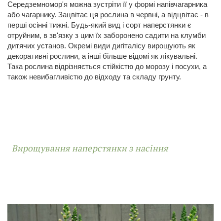
Середземномор'я можна зустріти її у формі напівчагарника
або чагарнику. Зацвітає ця рослина в червні, а відцвітає - в
перші осінні тижні. Будь-який вид і сорт наперстянки є
отруйним, в зв'язку з цим їх заборонено садити на клумби
дитячих установ. Окремі види дигіталісу вирощують як
декоративні рослини, а інші більше відомі як лікувальні.
Така рослина відрізняється стійкістю до морозу і посухи, а
також невибагливістю до відходу та складу грунту.
Вирощування наперстянки з насіння