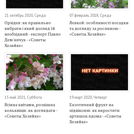
21 октябрь 2020, Среда
07 февраль 2018, Среда
Орхідея: як правильно
Левкой: особливості посадки
вибрати і який догляд їй
та догляду за рослиною -
необхідний - експерт Павло
«Советы Хозяйке»
Дем'янчук - «Советы
Хозяйке»
15 май 2021, Суббота
19 март 2020, Четверг
Всіяна квітами, розкішна
Екзотичний фрукт на
кольквіція: як доглядати -
підвіконні: як виростити
«Советы Хозяйке»
артишок вдома - «Советы
Хозяйке»