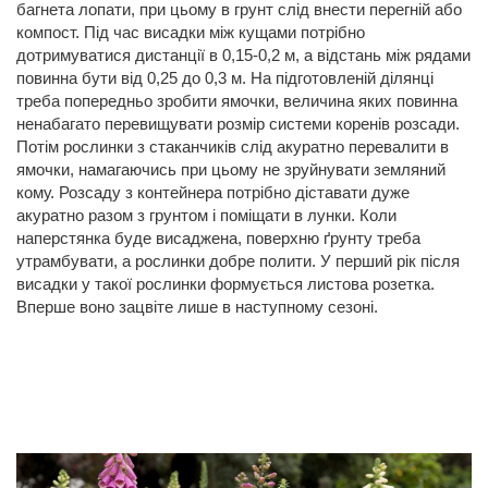
багнета лопати, при цьому в грунт слід внести перегній або
компост. Під час висадки між кущами потрібно
дотримуватися дистанції в 0,15-0,2 м, а відстань між рядами
повинна бути від 0,25 до 0,3 м. На підготовленій ділянці
треба попередньо зробити ямочки, величина яких повинна
ненабагато перевищувати розмір системи коренів розсади.
Потім рослинки з стаканчиків слід акуратно перевалити в
ямочки, намагаючись при цьому не зруйнувати земляний
кому. Розсаду з контейнера потрібно діставати дуже
акуратно разом з грунтом і поміщати в лунки. Коли
наперстянка буде висаджена, поверхню ґрунту треба
утрамбувати, а рослинки добре полити. У перший рік після
висадки у такої рослинки формується листова розетка.
Вперше воно зацвіте лише в наступному сезоні.