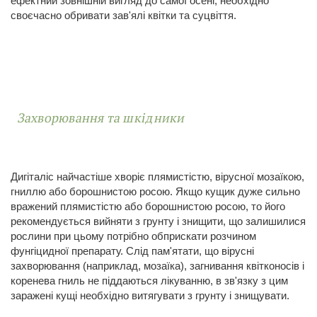
ефектний зовнішній вигляд до самої осені, необхідно
своєчасно обривати зав'ялі квітки та суцвіття.
Захворювання та шкідники
Дигіталіс найчастіше хворіє плямистістю, вірусної мозаїкою,
гниллю або борошнистою росою. Якщо кущик дуже сильно
вражений плямистістю або борошнистою росою, то його
рекомендується вийняти з грунту і знищити, що залишилися
рослини при цьому потрібно обприскати розчином
фунгіцидної препарату. Слід пам'ятати, що вірусні
захворювання (наприклад, мозаїка), загнивання квітконосів і
коренева гниль не піддаються лікуванню, в зв'язку з цим
заражені кущі необхідно витягувати з грунту і знищувати.