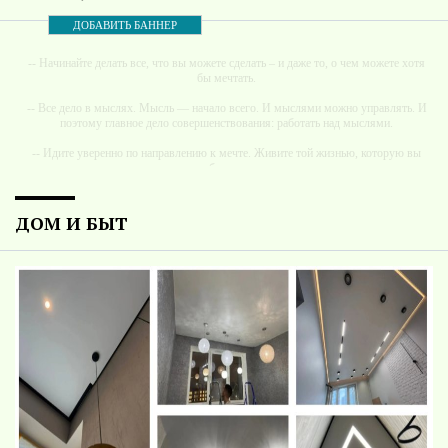
ДОБАВИТЬ БАННЕР
-- Начинайте делать все, что вы можете сделать – и даже то, о чем можете хотя
бы мечтать.
-- Все дело в мыслях. Мысль — начало всего. И мыслями можно управлять. И
поэтому главное дело совершенствования: работать над мыслями.
-- Идите уверенно по направлению к мечте. Живите той жизнью, которую вы
сами себе придумали.
-- Самое большое богатство — это ум. Самая большая нищета — глупость. Из
всех страхов самый пугающий — самолюбование.
ДОМ И БЫТ
-- Лучшее, что можно сделать с хорошим советом, это пропустить его мимо
ушей. Он никогда не бывает полезен никому, кроме того, кто его дал.
-- Люблю давать советы и очень не люблю, когда их дают мне.