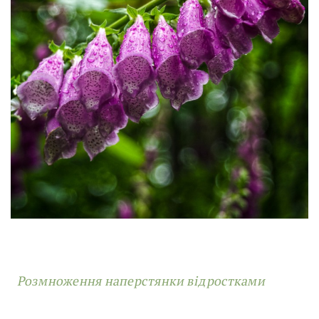
Розмноження наперстянки відростками