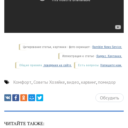
Цитирование статьи, картинки - фото скриншот -
Rambler News Service.
Иллюстрация к статье -
Яндекс. Картинки.
Общие правила
поведения на сайте.
Есть вопросы.
Напишите нам.
Комфорт
,
Советы Хозяйке
,
видео
,
карвинг
,
помидор
Обсудить
ЧИТАЙТЕ ТАКЖЕ: