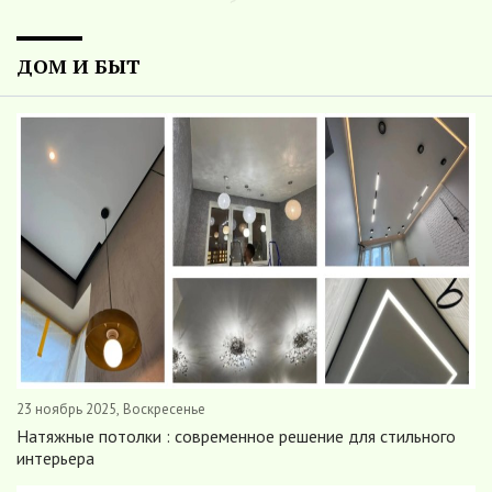
сами себе придумали.
-- Самое большое богатство — это ум. Самая большая нищета — глупость. Из
всех страхов самый пугающий — самолюбование.
ДОМ И БЫТ
-- Лучшее, что можно сделать с хорошим советом, это пропустить его мимо
ушей. Он никогда не бывает полезен никому, кроме того, кто его дал.
-- Люблю давать советы и очень не люблю, когда их дают мне.
23 ноябрь 2025, Воскресенье
Натяжные потолки : современное решение для стильного
интерьера