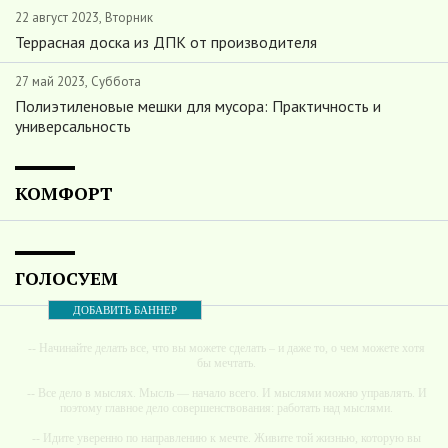
22 август 2023, Вторник
Террасная доска из ДПК от производителя
27 май 2023, Суббота
Полиэтиленовые мешки для мусора: Практичность и
универсальность
КОМФОРТ
ГОЛОСУЕМ
ДОБАВИТЬ БАННЕР
-- Начинайте делать все, что вы можете сделать – и даже то, о чем можете хотя
бы мечтать.
-- Все дело в мыслях. Мысль — начало всего. И мыслями можно управлять. И
поэтому главное дело совершенствования: работать над мыслями.
-- Идите уверенно по направлению к мечте. Живите той жизнью, которую вы