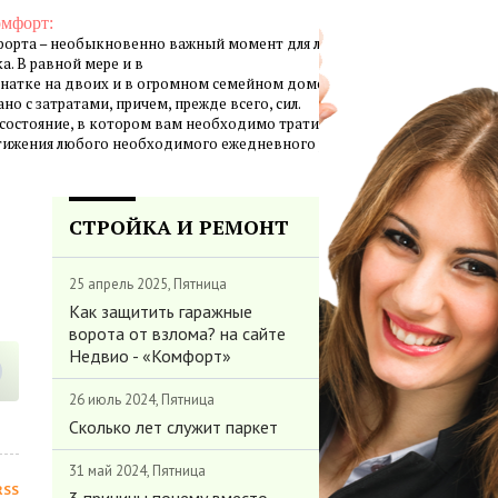
омфорт:
орта – необыкновенно важный момент для личной жизни
а. В равной мере и в
натке на двоих и в огромном семейном доме создание
но с затратами, причем, прежде всего, сил.
 состояние, в котором вам необходимо тратить минимум
стижения любого необходимого ежедневного результата.
СТРОЙКА И РЕМОНТ
25 апрель 2025, Пятница
Как защитить гаражные
ворота от взлома? на сайте
Недвио - «Комфорт»
26 июль 2024, Пятница
Сколько лет служит паркет
31 май 2024, Пятница
RSS