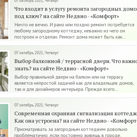
07 октябрь 2021, Четверг
Что входит в услугу ремонта загородных домо
под ключ? на сайте Недвио - «Комфорт»
Ничто не вечно. И рано или поздно ремонт потребуется
любому загородному коттеджу, неважно из чего он
построен и отделан. Ремонт дома может быть как...
07 октябрь 2021, Четверг
Выбор балконной / террасной двери. Что важн
знать? на сайте Недвио - «Комфорт»
Выбор правильной двери на балкон или на террасу
является непростой задачей как для владельцев домов,
так и для дизайнеров интерьера. Прежде всего...
07 октябрь 2021, Четверг
Современная охранная сигнализация коттедж
Как она устроена? на сайте Недвио - «Комфорт
Присматривать за загородным коттеджем довольно
проблематично, если постоянно живешь в городе.