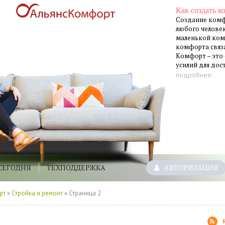
Как создать к
Создание комф
любого человек
маленькой ком
комфорта связа
Комфорт – это
усилий для до
подробнее...
СЕГОДНЯ
ТЕХПОДДЕРЖКА
АВТОРИЗАЦИЯ
рт
»
Стройка и ремонт
» Страница 2