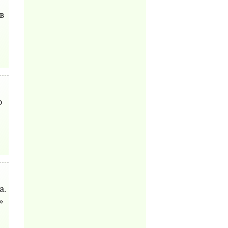
в
о
а.
»