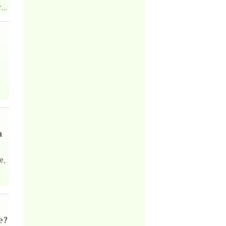
..
а
е,
е?