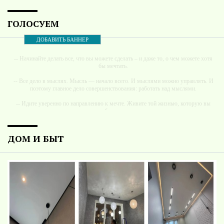
ГОЛОСУЕМ
ДОБАВИТЬ БАННЕР
-- Начинайте делать все, что вы можете сделать – и даже то, о чем можете хотя
бы мечтать.
-- Все дело в мыслях. Мысль — начало всего. И мыслями можно управлять. И
поэтому главное дело совершенствования: работать над мыслями.
-- Идите уверенно по направлению к мечте. Живите той жизнью, которую вы
сами себе придумали.
-- Самое большое богатство — это ум. Самая большая нищета — глупость. Из
всех страхов самый пугающий — самолюбование.
ДОМ И БЫТ
-- Лучшее, что можно сделать с хорошим советом, это пропустить его мимо
ушей. Он никогда не бывает полезен никому, кроме того, кто его дал.
-- Люблю давать советы и очень не люблю, когда их дают мне.