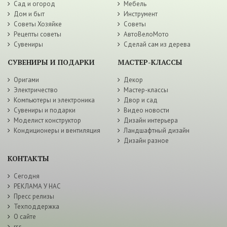
Сад и огород
Мебель
Дом и быт
Инструмент
Советы Хозяйке
Советы
Рецепты советы
АвтоВелоМото
Сувениры
Сделай сам из дерева
СУВЕНИРЫ И ПОДАРКИ
МАСТЕР-КЛАССЫ
Оригами
Декор
Электричество
Мастер-классы
Компьютеры и электроника
Двор и сад
Сувениры и подарки
Видео новости
Моделист конструктор
Дизайн интерьера
Кондиционеры и вентиляция
Ландшафтный дизайн
Дизайн разное
КОНТАКТЫ
Сегодня
РЕКЛАМА У НАС
Пресс релизы
Техподдержка
О сайте
rss