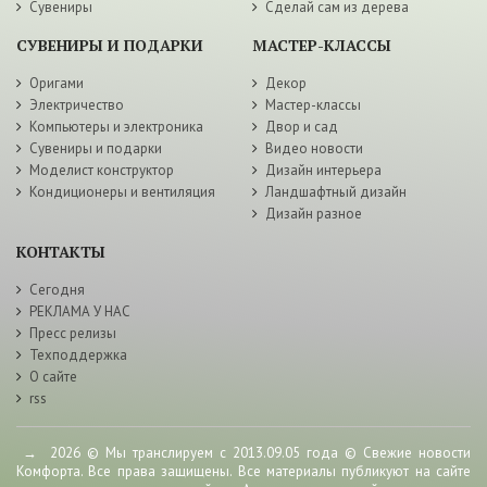
Сувениры
Сделай сам из дерева
СУВЕНИРЫ И ПОДАРКИ
МАСТЕР-КЛАССЫ
Оригами
Декор
Электричество
Мастер-классы
Компьютеры и электроника
Двор и сад
Сувениры и подарки
Видео новости
Моделист конструктор
Дизайн интерьера
Кондиционеры и вентиляция
Ландшафтный дизайн
Дизайн разное
КОНТАКТЫ
Сегодня
РЕКЛАМА У НАС
Пресс релизы
Техподдержка
О сайте
rss
→
2026
© Мы транслируем с 2013.09.05 года © Свежие новости
Комфорта. Все права защищены. Все материалы публикуют на сайте