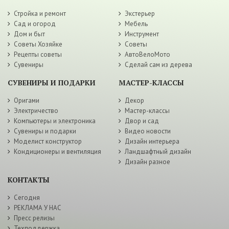
Стройка и ремонт
Экстерьер
Сад и огород
Мебель
Дом и быт
Инструмент
Советы Хозяйке
Советы
Рецепты советы
АвтоВелоМото
Сувениры
Сделай сам из дерева
СУВЕНИРЫ И ПОДАРКИ
МАСТЕР-КЛАССЫ
Оригами
Декор
Электричество
Мастер-классы
Компьютеры и электроника
Двор и сад
Сувениры и подарки
Видео новости
Моделист конструктор
Дизайн интерьера
Кондиционеры и вентиляция
Ландшафтный дизайн
Дизайн разное
КОНТАКТЫ
Сегодня
РЕКЛАМА У НАС
Пресс релизы
Техподдержка