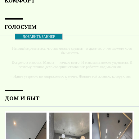
КОМФОРТ
ГОЛОСУЕМ
ДОБАВИТЬ БАННЕР
-- Начинайте делать все, что вы можете сделать – и даже то, о чем можете хотя
бы мечтать.
-- Все дело в мыслях. Мысль — начало всего. И мыслями можно управлять. И
поэтому главное дело совершенствования: работать над мыслями.
-- Идите уверенно по направлению к мечте. Живите той жизнью, которую вы
сами себе придумали.
-- Самое большое богатство — это ум. Самая большая нищета — глупость. Из
всех страхов самый пугающий — самолюбование.
ДОМ И БЫТ
-- Лучшее, что можно сделать с хорошим советом, это пропустить его мимо
ушей. Он никогда не бывает полезен никому, кроме того, кто его дал.
-- Люблю давать советы и очень не люблю, когда их дают мне.