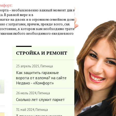
омфорт:
орта – необыкновенно важный момент для личной жизни
а. В равной мере и в
натке на двоих и в огромном семейном доме создание
но с затратами, причем, прежде всего, сил.
 состояние, в котором вам необходимо тратить минимум
стижения любого необходимого ежедневного результата.
СТРОЙКА И РЕМОНТ
25 апрель 2025, Пятница
Как защитить гаражные
ворота от взлома? на сайте
Недвио - «Комфорт»
26 июль 2024, Пятница
Сколько лет служит паркет
31 май 2024, Пятница