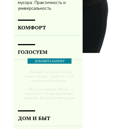
мусора: Практичность и
универсальность
КОМФОРТ
ГОЛОСУЕМ
ДОБАВИТЬ БАННЕР
-- Начинайте делать все, что вы
можете сделать – и даже то, о чем
можете хотя бы мечтать.
-- Все дело в мыслях. Мысль —
начало всего. И мыслями можно
управлять. И поэтому главное дело
совершенствования: работать над
мыслями.
-- Идите уверенно по направлению к
ДОМ И БЫТ
мечте. Живите той жизнью, которую
вы сами себе придумали.