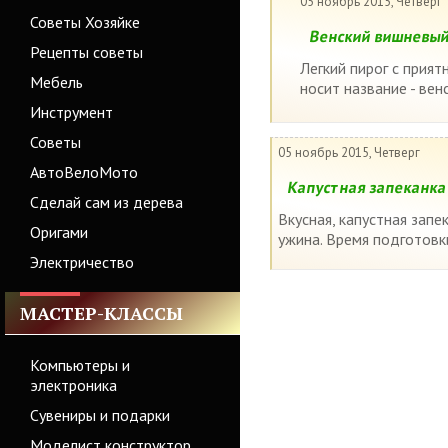
05 ноябрь 2015, Четверг
Советы Хозяйке
Венский вишневый
Рецепты советы
Легкий пирог с прия
Мебель
носит название - вен
Инструмент
Советы
05 ноябрь 2015, Четверг
АвтоВелоМото
Капустная запеканка
Сделай сам из дерева
Вкусная, капустная запе
Оригами
ужина. Время подготовк
Электричество
МАСТЕР-КЛАССЫ
Компьютеры и
электроника
Сувениры и подарки
Моделист конструктор