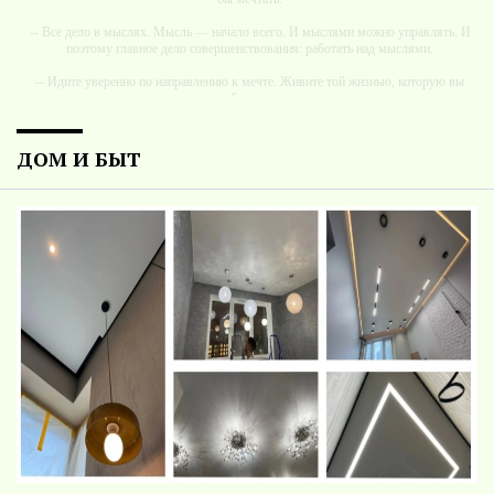
-- Все дело в мыслях. Мысль — начало всего. И мыслями можно управлять. И
поэтому главное дело совершенствования: работать над мыслями.
-- Идите уверенно по направлению к мечте. Живите той жизнью, которую вы
сами себе придумали.
-- Самое большое богатство — это ум. Самая большая нищета — глупость. Из
всех страхов самый пугающий — самолюбование.
ДОМ И БЫТ
-- Лучшее, что можно сделать с хорошим советом, это пропустить его мимо
ушей. Он никогда не бывает полезен никому, кроме того, кто его дал.
-- Люблю давать советы и очень не люблю, когда их дают мне.