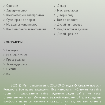
Оригами
Декор
Электричество
Мастер-классы
Компьютеры и электроника
Двор и сад
Сувениры и подарки
Видео новости
Моделист конструктор
Дизайн интерьера
Кондиционеры и вентиляция
Ландшафтный дизайн
Дизайн разное
КОНТАКТЫ
Сегодня
РЕКЛАМА У НАС
Пресс релизы
Техподдержка
О сайте
rss
→
2026
© Мы транслируем с 2013.09.05 года © Свежие новости
Комфорта. Все права защищены. Все материалы публикуют на сайте
гости и пользователи сайта. Администрация сайта не несет
ответственности за публикации. Важной компонентой для создания
комфорта является наличие у каждого из тех, кто там живет в