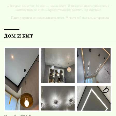
-- Все дело в мыслях. Мысль — начало всего. И мыслями можно управлять. И
поэтому главное дело совершенствования: работать над мыслями.
-- Идите уверенно по направлению к мечте. Живите той жизнью, которую вы
сами себе придумали.
-- Самое большое богатство — это ум. Самая большая нищета — глупость. Из
всех страхов самый пугающий — самолюбование.
ДОМ И БЫТ
-- Лучшее, что можно сделать с хорошим советом, это пропустить его мимо
ушей. Он никогда не бывает полезен никому, кроме того, кто его дал.
-- Люблю давать советы и очень не люблю, когда их дают мне.