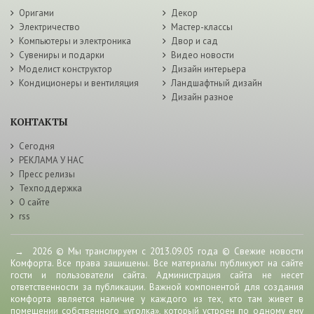
Оригами
Декор
Электричество
Мастер-классы
Компьютеры и электроника
Двор и сад
Сувениры и подарки
Видео новости
Моделист конструктор
Дизайн интерьера
Кондиционеры и вентиляция
Ландшафтный дизайн
Дизайн разное
КОНТАКТЫ
Сегодня
РЕКЛАМА У НАС
Пресс релизы
Техподдержка
О сайте
rss
→
2026
© Мы транслируем с 2013.09.05 года © Свежие новости
Комфорта. Все права защищены. Все материалы публикуют на сайте
гости и пользователи сайта. Администрация сайта не несет
ответственности за публикации. Важной компонентой для создания
комфорта является наличие у каждого из тех, кто там живет в
помещении собственного «уголка», который устроен по одному ему