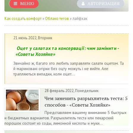
МЕНЮ
АВТОРИЗАЦИЯ
Как создать комфорт
»
Облако тегов
» лайфхак
21 июнь 2022, Вторник
Оцет у салатах та консервації: чим замінити -
«Советы Хозяйке»
Звичайно ж, багато хто любить заправляти салати оцетом. Та
й мариновані огірки без оцту можуть і не вийти. Але
трапляються випадки, коли оцет...
28 февраль 2022, Понедельник
Чем заменить разрыхлитель теста: 5
способов - «Советы Хозяйке»
Представляем вашему вниманию 5 быстрых
и бюджетных вариантов. Разрыхлитель теста или пекарский
порошок состоит из соды, лимонной кислоты и муки...