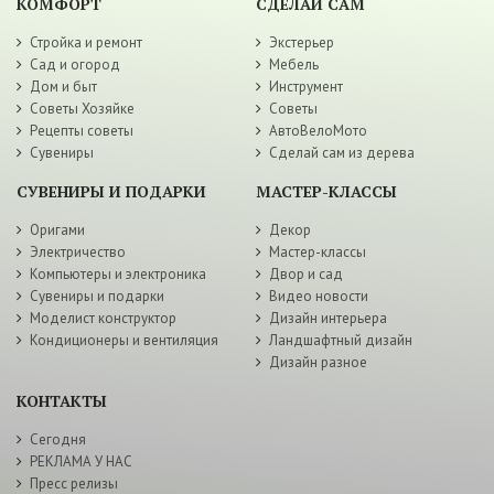
КОМФОРТ
СДЕЛАЙ САМ
Стройка и ремонт
Экстерьер
Сад и огород
Мебель
Дом и быт
Инструмент
Советы Хозяйке
Советы
Рецепты советы
АвтоВелоМото
Сувениры
Сделай сам из дерева
СУВЕНИРЫ И ПОДАРКИ
МАСТЕР-КЛАССЫ
Оригами
Декор
Электричество
Мастер-классы
Компьютеры и электроника
Двор и сад
Сувениры и подарки
Видео новости
Моделист конструктор
Дизайн интерьера
Кондиционеры и вентиляция
Ландшафтный дизайн
Дизайн разное
КОНТАКТЫ
Сегодня
РЕКЛАМА У НАС
Пресс релизы