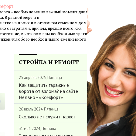
омфорт:
орта – необыкновенно важный момент для личной жизни
а. В равной мере и в
натке на двоих и в огромном семейном доме создание
но с затратами, причем, прежде всего, сил.
 состояние, в котором вам необходимо тратить минимум
стижения любого необходимого ежедневного результата.
СТРОЙКА И РЕМОНТ
25 апрель 2025, Пятница
Как защитить гаражные
ворота от взлома? на сайте
Недвио - «Комфорт»
26 июль 2024, Пятница
Сколько лет служит паркет
31 май 2024, Пятница