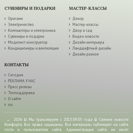
СУВЕНИРЫ И ПОДАРКИ
МАСТЕР-КЛАССЫ
Оригами
Декор
Электричество
Мастер-классы
Компьютеры и электроника
Двор и сад
Сувениры и подарки
Видео новости
Моделист конструктор
Дизайн интерьера
Кондиционеры и вентиляция
Ландшафтный дизайн
Дизайн разное
КОНТАКТЫ
Сегодня
РЕКЛАМА У НАС
Пресс релизы
Техподдержка
О сайте
rss
→
2026
© Мы транслируем с 2013.09.05 года © Свежие новости
Комфорта. Все права защищены. Все материалы публикуют на сайте
гости и пользователи сайта. Администрация сайта не несет