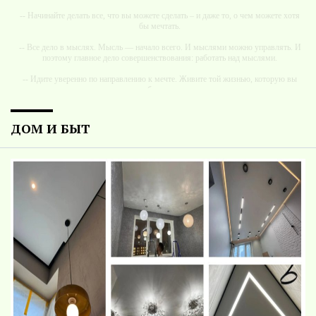
-- Начинайте делать все, что вы можете сделать – и даже то, о чем можете хотя
бы мечтать.
-- Все дело в мыслях. Мысль — начало всего. И мыслями можно управлять. И
поэтому главное дело совершенствования: работать над мыслями.
-- Идите уверенно по направлению к мечте. Живите той жизнью, которую вы
сами себе придумали.
-- Самое большое богатство — это ум. Самая большая нищета — глупость. Из
всех страхов самый пугающий — самолюбование.
ДОМ И БЫТ
-- Лучшее, что можно сделать с хорошим советом, это пропустить его мимо
ушей. Он никогда не бывает полезен никому, кроме того, кто его дал.
-- Люблю давать советы и очень не люблю, когда их дают мне.