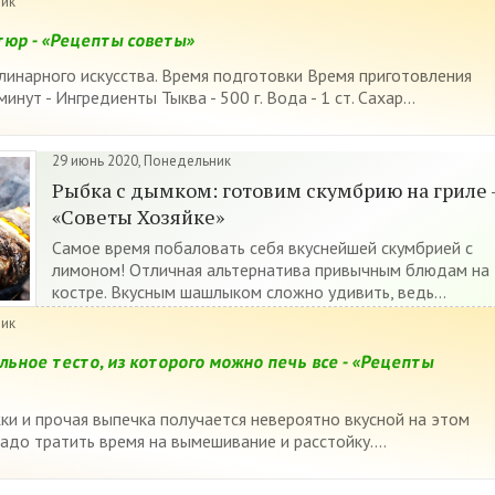
ник
юр - «Рецепты советы»
линарного искусства. Время подготовки Время приготовления
нут - Ингредиенты Тыква - 500 г. Вода - 1 ст. Сахар...
29 июнь 2020, Понедельник
Рыбка с дымком: готовим скумбрию на гриле 
«Советы Хозяйке»
Самое время побаловать себя вкуснейшей скумбрией с
лимоном! Отличная альтернатива привычным блюдам на
костре. Вкусным шашлыком сложно удивить, ведь...
ник
ьное тесто, из которого можно печь все - «Рецепты
жки и прочая выпечка получается невероятно вкусной на этом
надо тратить время на вымешивание и расстойку....