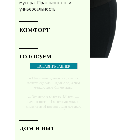
мусора: Практичность и
универсальность
КОМФОРТ
ГОЛОСУЕМ
ДОБАВИТЬ БАННЕР
-- Начинайте делать все, что вы
можете сделать – и даже то, о чем
можете хотя бы мечтать.
-- Все дело в мыслях. Мысль —
начало всего. И мыслями можно
управлять. И поэтому главное дело
совершенствования: работать над
мыслями.
-- Идите уверенно по направлению к
ДОМ И БЫТ
мечте. Живите той жизнью, которую
вы сами себе придумали.