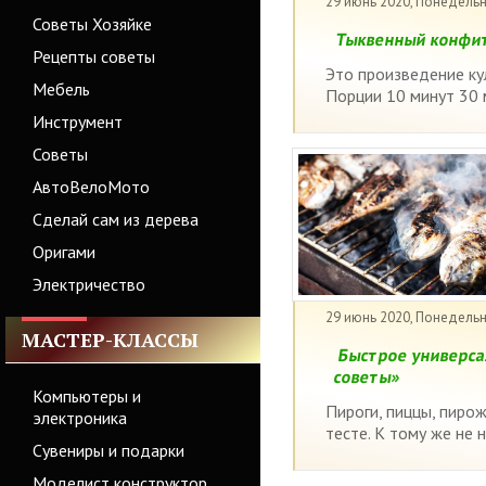
29 июнь 2020, Понедель
Советы Хозяйке
Тыквенный конфит
Рецепты советы
Это произведение ку
Мебель
Порции 10 минут 30 ми
Инструмент
Советы
АвтоВелоМото
Сделай сам из дерева
Оригами
Электричество
29 июнь 2020, Понедель
МАСТЕР-КЛАССЫ
Быстрое универсал
советы»
Компьютеры и
Пироги, пиццы, пиро
электроника
тесте. К тому же не 
Сувениры и подарки
Моделист конструктор