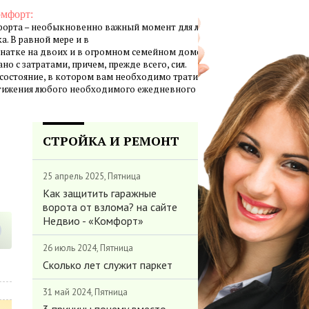
омфорт:
орта – необыкновенно важный момент для личной жизни
а. В равной мере и в
натке на двоих и в огромном семейном доме создание
но с затратами, причем, прежде всего, сил.
 состояние, в котором вам необходимо тратить минимум
стижения любого необходимого ежедневного результата.
СТРОЙКА И РЕМОНТ
25 апрель 2025, Пятница
Как защитить гаражные
ворота от взлома? на сайте
Недвио - «Комфорт»
26 июль 2024, Пятница
Сколько лет служит паркет
31 май 2024, Пятница