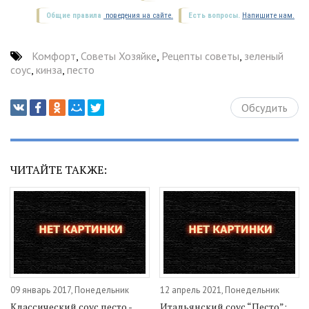
Общие правила
поведения на сайте.
Есть вопросы.
Напишите нам.
Комфорт
,
Советы Хозяйке
,
Рецепты советы
,
зеленый
соус
,
кинза
,
песто
Обсудить
ЧИТАЙТЕ ТАКЖЕ:
09 январь 2017, Понедельник
12 апрель 2021, Понедельник
Классический соус песто -
Итальянский соус “Песто”: