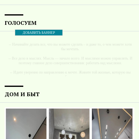
ГОЛОСУЕМ
ДОБАВИТЬ БАННЕР
-- Начинайте делать все, что вы можете сделать – и даже то, о чем можете хотя
бы мечтать.
-- Все дело в мыслях. Мысль — начало всего. И мыслями можно управлять. И
поэтому главное дело совершенствования: работать над мыслями.
-- Идите уверенно по направлению к мечте. Живите той жизнью, которую вы
сами себе придумали.
-- Самое большое богатство — это ум. Самая большая нищета — глупость. Из
всех страхов самый пугающий — самолюбование.
ДОМ И БЫТ
-- Лучшее, что можно сделать с хорошим советом, это пропустить его мимо
ушей. Он никогда не бывает полезен никому, кроме того, кто его дал.
-- Люблю давать советы и очень не люблю, когда их дают мне.