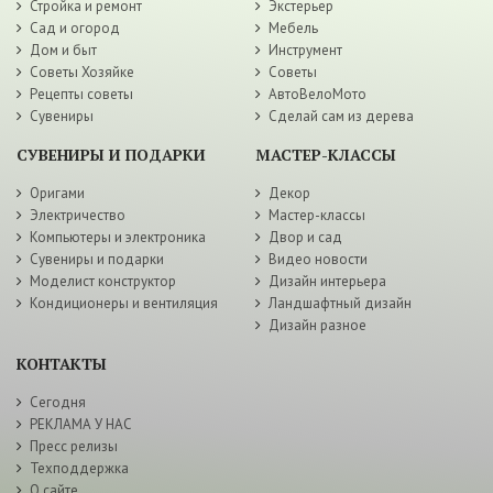
Стройка и ремонт
Экстерьер
Сад и огород
Мебель
Дом и быт
Инструмент
Советы Хозяйке
Советы
Рецепты советы
АвтоВелоМото
Сувениры
Сделай сам из дерева
СУВЕНИРЫ И ПОДАРКИ
МАСТЕР-КЛАССЫ
Оригами
Декор
Электричество
Мастер-классы
Компьютеры и электроника
Двор и сад
Сувениры и подарки
Видео новости
Моделист конструктор
Дизайн интерьера
Кондиционеры и вентиляция
Ландшафтный дизайн
Дизайн разное
КОНТАКТЫ
Сегодня
РЕКЛАМА У НАС
Пресс релизы
Техподдержка
О сайте