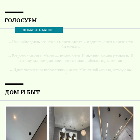
ГОЛОСУЕМ
ДОБАВИТЬ БАННЕР
-- Начинайте делать все, что вы можете сделать – и даже то, о чем можете хотя
бы мечтать.
-- Все дело в мыслях. Мысль — начало всего. И мыслями можно управлять. И
поэтому главное дело совершенствования: работать над мыслями.
-- Идите уверенно по направлению к мечте. Живите той жизнью, которую вы
сами себе придумали.
-- Самое большое богатство — это ум. Самая большая нищета — глупость. Из
всех страхов самый пугающий — самолюбование.
ДОМ И БЫТ
-- Лучшее, что можно сделать с хорошим советом, это пропустить его мимо
ушей. Он никогда не бывает полезен никому, кроме того, кто его дал.
-- Люблю давать советы и очень не люблю, когда их дают мне.