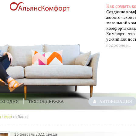
Как создать к
Создание комф
любого человек
маленькой ком
комфорта связа
Комфорт – это
усилий для до
подробнее...
СЕГОДНЯ
ТЕХПОДДЕРЖКА
АВТОРИЗАЦИЯ
 тегов
» яблоки
16 февраль 2022, Среда