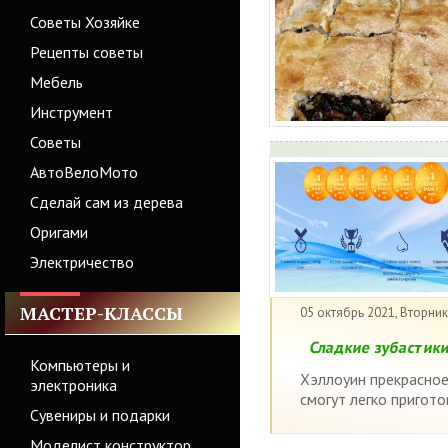
Советы Хозяйке
Рецепты советы
Мебель
Инструмент
Советы
АвтоВелоМото
Сделай сам из дерева
Оригами
Электричество
МАСТЕР-КЛАССЫ
05 октябрь 2021, Вторник
Сладкие зубастики
Компьютеры и
Хэллоуин прекрасное
электроника
смогут легко пригото
Сувениры и подарки
Моделист конструктор