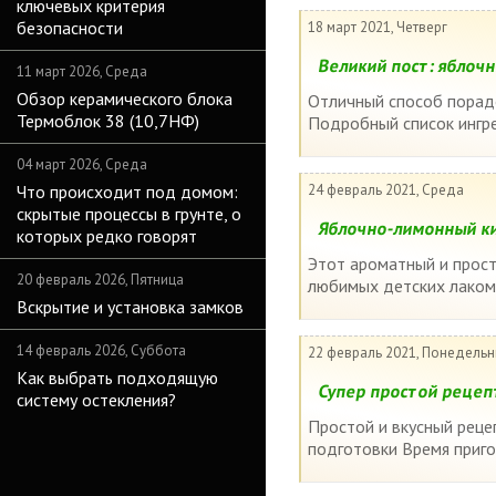
ключевых критерия
безопасности
18 март 2021, Четверг
Великий пост: яблоч
11 март 2026, Среда
Обзор керамического блока
Отличный способ порадо
Термоблок 38 (10,7НФ)
Подробный список ингре
04 март 2026, Среда
Что происходит под домом:
24 февраль 2021, Среда
скрытые процессы в грунте, о
Яблочно-лимонный ки
которых редко говорят
Этот ароматный и прост
20 февраль 2026, Пятница
любимых детских лакомс
Вскрытие и установка замков
14 февраль 2026, Суббота
22 февраль 2021, Понедельн
Как выбрать подходящую
Супер простой рецеп
систему остекления?
Простой и вкусный реце
подготовки Время приго