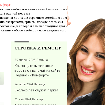
омфорт:
орта – необыкновенно важный момент для личной жизни
а. В равной мере и в
натке на двоих и в огромном семейном доме создание
но с затратами, причем, прежде всего, сил.
 состояние, в котором вам необходимо тратить минимум
стижения любого необходимого ежедневного результата.
СТРОЙКА И РЕМОНТ
25 апрель 2025, Пятница
Как защитить гаражные
ворота от взлома? на сайте
Недвио - «Комфорт»
26 июль 2024, Пятница
Сколько лет служит паркет
31 май 2024, Пятница