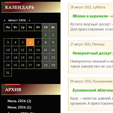
КАЛЕНДАРЬ
28 август 2021, Суббота
Яблоки в карамели -
«
Август 2026 »
Хотите вкусный десерт -
Пн
Вт
Ср
Чт
Пт
Сб
Вс
Для приготовления этого
1
2
3
4
5
6
7
8
9
27 август 2021, Пятница
10
11
12
13
14
15
16
Невероятный десерт:
17
18
19
20
21
22
23
Невероятно нежный и не
24
25
26
27
28
29
30
такое лакомство не сос
31
09 август 2021, Понедельник
АРХИВ
Буковинский яблочны
Квас – напиток давний,
Июль 2026 (2)
организм. А приготовленн
Июнь 2026 (1)