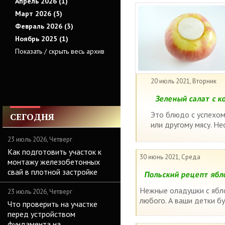
Апрель 2026 (1)
Март 2026 (5)
Февраль 2026 (3)
Ноябрь 2025 (1)
Показать / скрыть весь архив
20 июль 2021, Вторник
Зеленый салат с к
Это блюдо с успехом
СЕГОДНЯ
или другому мясу. Не
23 июль 2026, Четверг
Как подготовить участок к
30 июнь 2021, Среда
монтажу железобетонных
свай в плотной застройке
Польский рецепт ябл
Нежные оладушки с ябло
23 июль 2026, Четверг
любого. А ваши детки бу
Что проверить на участке
перед устройством
фундамента на