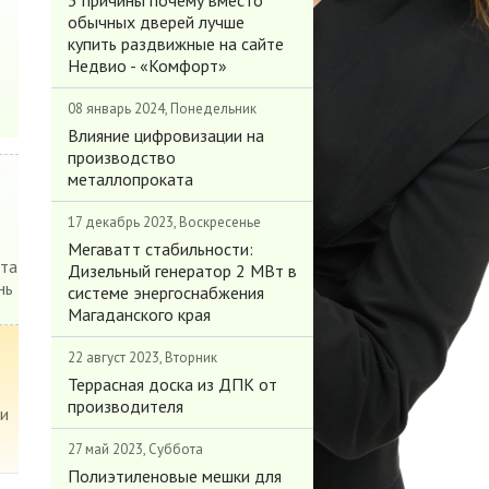
3 причины почему вместо
обычных дверей лучше
купить раздвижные на сайте
Недвио - «Комфорт»
08 январь 2024, Понедельник
Влияние цифровизации на
производство
металлопроката
17 декабрь 2023, Воскресенье
Мегаватт стабильности:
 та
Дизельный генератор 2 МВт в
нь
системе энергоснабжения
Магаданского края
22 август 2023, Вторник
Террасная доска из ДПК от
производителя
ти
27 май 2023, Суббота
Полиэтиленовые мешки для