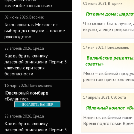
01 июнь 2021, Вторник
железобетонных сваях
Готовим дома: шарло
02 июнь 2026, Вторник
Что может быть лучше, 
Газон купить в Москве: от
вкусно, а еще прекрасны
выбора до покупки — полное
руководство
17 май 2021, Понедельник
22 апрель 2026, Среда
Как выбрать клинику
Валлийские рецепты:
лазерной эпиляции в Перми: 3
советы»
ключевых критерия
Мясо – любимый продукт
безопасности
рецептом приготовления 
16 март 2026, Понедельник
Ювелирный ломбард
17 апрель 2021, Суббота
«Валантис»
ДОБАВИТЬ БАННЕР
Яблочный компот «Ви
22 апрель 2026, Среда
Напиток любимый нами с
Время подготовки Время
Как выбрать клинику
лазерной эпиляции в Перми: 3