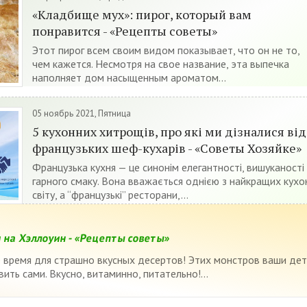
«Кладбище мух»: пирог, который вам
понравится - «Рецепты советы»
Этот пирог всем своим видом показывает, что он не то,
чем кажется. Несмотря на свое название, эта выпечка
наполняет дом насыщенным ароматом...
05 ноябрь 2021, Пятница
5 кухонних хитрощів, про які ми дізналися від
французьких шеф-кухарів - «Советы Хозяйке»
Французька кухня — це синонім елегантності, вишуканості
гарного смаку. Вона вважається однією з найкращих кухо
світу, а “французькі” ресторани,...
 на Хэллоуин - «Рецепты советы»
 время для страшно вкусных десертов! Этих монстров ваши де
вить сами. Вкусно, витаминно, питательно!...