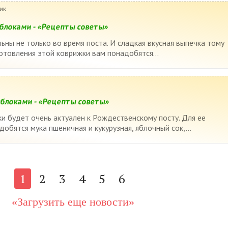
ик
яблоками - «Рецепты советы»
ьны не только во время поста. И сладкая вкусная выпечка тому
готовления этой коврижки вам понадобятся...
яблоками - «Рецепты советы»
и будет очень актуален к Рождественскому посту. Для ее
обятся мука пшеничная и кукурузная, яблочный сок,...
1
2
3
4
5
6
«Загрузить еще новости»