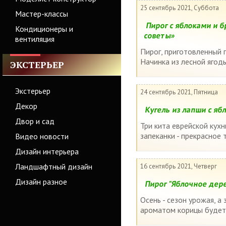
25 сентябрь 2021, Суббота
Мастер-классы
Пирог с яблоками и б
Кондиционеры и
советы»
вентиляция
Пирог, приготовленный 
Начинка из лесной ягоды
ЭКСТЕРЬЕР
Экстерьер
24 сентябрь 2021, Пятница
Декор
Кугель из лапши с яб
Двор и сад
Три кита еврейской кухн
запеканки - прекрасное
Видео новости
Дизайн интерьера
Ландшафтный дизайн
16 сентябрь 2021, Четверг
Дизайн разное
Пирог "Яблочное дере
Осень - сезон урожая, а
ароматом корицы будет 