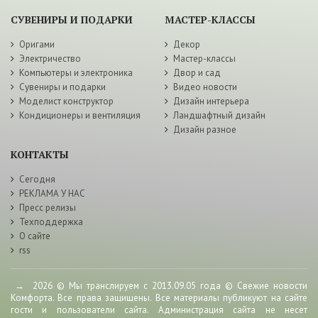
СУВЕНИРЫ И ПОДАРКИ
МАСТЕР-КЛАССЫ
Оригами
Декор
Электричество
Мастер-классы
Компьютеры и электроника
Двор и сад
Сувениры и подарки
Видео новости
Моделист конструктор
Дизайн интерьера
Кондиционеры и вентиляция
Ландшафтный дизайн
Дизайн разное
КОНТАКТЫ
Сегодня
РЕКЛАМА У НАС
Пресс релизы
Техподдержка
О сайте
rss
→
2026
© Мы транслируем с 2013.09.05 года © Свежие новости
Комфорта. Все права защищены. Все материалы публикуют на сайте
гости и пользователи сайта. Администрация сайта не несет