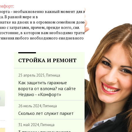
омфорт:
орта – необыкновенно важный момент для личной жизни
а. В равной мере и в
натке на двоих и в огромном семейном доме создание
но с затратами, причем, прежде всего, сил.
 состояние, в котором вам необходимо тратить минимум
стижения любого необходимого ежедневного результата.
СТРОЙКА И РЕМОНТ
25 апрель 2025, Пятница
Как защитить гаражные
ворота от взлома? на сайте
Недвио - «Комфорт»
26 июль 2024, Пятница
Сколько лет служит паркет
31 май 2024, Пятница