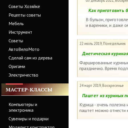
05 декабрь 2021, Воскре
Советы Хозяйке
Как приготовить б
Рецепты советы
В бульон, приготовле
Мебель
и вареники, и даже о
Инструмент
Советы
22 июль 2019, Понедельник
АвтоВелоМото
Диетическая куриная
Сделай сам из дерева
Фаршированные куриные г
Оригами
празднично. Время подг
Электричество
24 март 2019, Воскресенье
МАСТЕР-КЛАССЫ
Паштет из куриных п
Компьютеры и
Курица - очень полезна 
электроника
паштет можно отнести к
Сувениры и подарки
Моделист конструктор