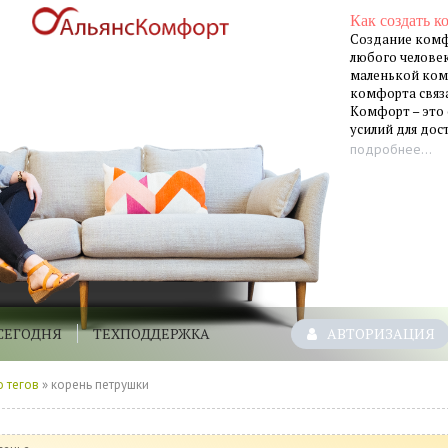
Как создать к
Создание комф
любого человек
маленькой ком
комфорта связа
Комфорт – это
усилий для до
подробнее...
СЕГОДНЯ
ТЕХПОДДЕРЖКА
АВТОРИЗАЦИЯ
 тегов
» корень петрушки