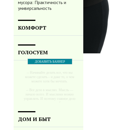
мусора: Практичность и
универсальность
КОМФОРТ
ГОЛОСУЕМ
ДОБАВИТЬ БАННЕР
-- Начинайте делать все, что вы
можете сделать – и даже то, о чем
можете хотя бы мечтать.
-- Все дело в мыслях. Мысль —
начало всего. И мыслями можно
управлять. И поэтому главное дело
совершенствования: работать над
мыслями.
-- Идите уверенно по направлению к
ДОМ И БЫТ
мечте. Живите той жизнью, которую
вы сами себе придумали.