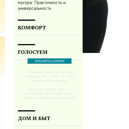
мусора: Практичность и
универсальность
КОМФОРТ
ГОЛОСУЕМ
ДОБАВИТЬ БАННЕР
-- Начинайте делать все, что вы
можете сделать – и даже то, о чем
можете хотя бы мечтать.
-- Все дело в мыслях. Мысль —
начало всего. И мыслями можно
управлять. И поэтому главное дело
совершенствования: работать над
мыслями.
-- Идите уверенно по направлению к
ДОМ И БЫТ
мечте. Живите той жизнью, которую
вы сами себе придумали.