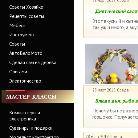
28 март 2018, Среда
Советы Хозяйке
Диетический сала
Рецепты советы
Этот вкусный и сытн
Мебель
так уж и много, а вк
Инструмент
Советы
АвтоВелоМото
Сделай сам из дерева
Оригами
Электричество
28 март 2018, Среда
МАСТЕР-КЛАССЫ
Блюдо дня: рыба в
Почему бы не разноо
Компьютеры и
горшочке. Получается
электроника
Сувениры и подарки
Моделист конструктор
28 март 2018, Среда