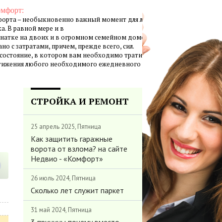
омфорт:
орта – необыкновенно важный момент для личной жизни
а. В равной мере и в
натке на двоих и в огромном семейном доме создание
но с затратами, причем, прежде всего, сил.
 состояние, в котором вам необходимо тратить минимум
стижения любого необходимого ежедневного результата.
СТРОЙКА И РЕМОНТ
25 апрель 2025, Пятница
Как защитить гаражные
ворота от взлома? на сайте
Недвио - «Комфорт»
26 июль 2024, Пятница
Сколько лет служит паркет
31 май 2024, Пятница