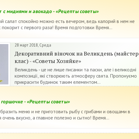
т с мидиями и авокадо - «Рецепты советы»
ый салат спокойно можно есть вечером, ведь калорий в нем не
ус покорит с первого раза! Время подготовки Время...
28 март 2018, Среда
Декоративний віночок на Великдень (майстер
клас) - «Советы Хозяйке»
Великдень - це не лише писанки та паски, але і великодні
композиції, які створюють атмосферу свята. Пропонуємо
прикрасити будинок таким елементом...
 горшочке - «Рецепты советы»
бразить меню и не приготовить рыбу с грибами и овощами в
 очень вкусно, а главное полезно и сытно! Время...