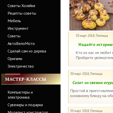
Советы Хозяйке
Рецепты советы
Мебель
Инструмент
Советы
30 март 2018, Пятница
АвтоВелоМото
Угадайте историю 
Сделай сам из дерева
Кто из нас не любит
Пройдите увлекатель
Оригами
Электричество
30 март 2018, Пятница
МАСТЕР-КЛАССЫ
Салат из свежих огур
Простой в приготовлени
Компьютеры и
основному блюду на обед
электроника
Сувениры и подарки
30 март 2018, Пятница
Моделист конструктор