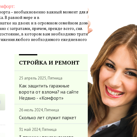
омфорт:
орта – необыкновенно важный момент для личной жизни
а. В равной мере и в
натке на двоих и в огромном семейном доме создание
но с затратами, причем, прежде всего, сил.
 состояние, в котором вам необходимо тратить минимум
стижения любого необходимого ежедневного результата.
СТРОЙКА И РЕМОНТ
25 апрель 2025, Пятница
Как защитить гаражные
ворота от взлома? на сайте
Недвио - «Комфорт»
26 июль 2024, Пятница
Сколько лет служит паркет
31 май 2024, Пятница