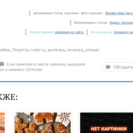
Цитирование статьи, картинки - фото скриншот -
Rambler News Servi
Иллюстрация к статье -
Яндекс. Картин
Общие правила
поведения на сайте.
Есть вопросы.
Напишите на
зяйке
,
Рецепты советы
,
выпечка
,
печенье
,
специи
Обсудит
КЖЕ: