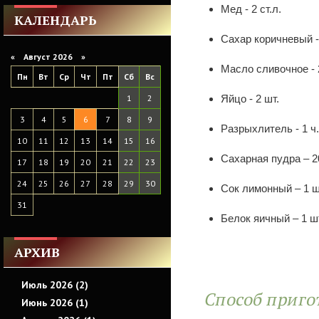
Мед - 2 ст.л.
КАЛЕНДАРЬ
Сахар коричневый -
«
Август 2026 »
Масло сливочное - 
Пн
Вт
Ср
Чт
Пт
Сб
Вс
1
2
Яйцо - 2 шт.
3
4
5
6
7
8
9
Разрыхлитель - 1 ч.
10
11
12
13
14
15
16
Сахарная пудра – 2
17
18
19
20
21
22
23
24
25
26
27
28
29
30
Сок лимонный – 1 
31
Белок яичный – 1 ш
АРХИВ
Июль 2026 (2)
Способ приго
Июнь 2026 (1)