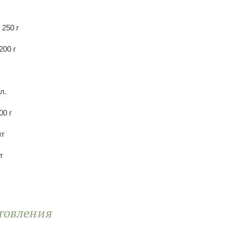
 250 г
200 г
л.
00 г
шт
т
товления