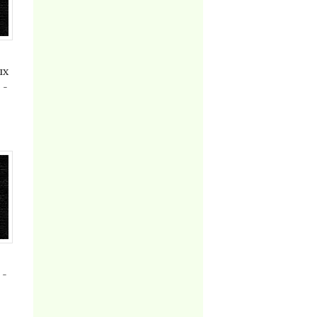
ых
 -
 -