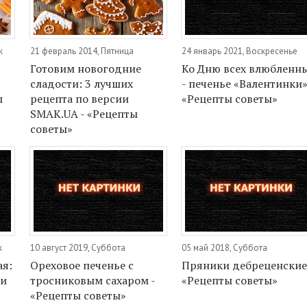
к
21 февраль 2014, Пятница
24 январь 2021, Воскресенье
Готовим новогодние
Ко Дню всех влюбленн
сладости: 3 лучших
- печенье «Валентинки»
ы
рецепта по версии
«Рецепты советы»
SMAK.UA - «Рецепты
советы»
к
10 август 2019, Суббота
05 май 2018, Суббота
ая:
Ореховое печенье с
Пряники дебреценские
ки
тросниковым сахаром -
«Рецепты советы»
«Рецепты советы»