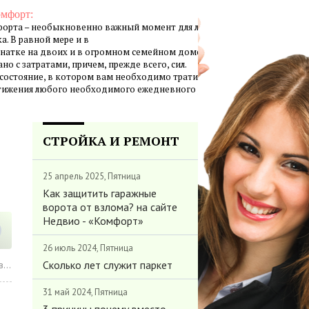
омфорт:
орта – необыкновенно важный момент для личной жизни
а. В равной мере и в
натке на двоих и в огромном семейном доме создание
но с затратами, причем, прежде всего, сил.
 состояние, в котором вам необходимо тратить минимум
стижения любого необходимого ежедневного результата.
СТРОЙКА И РЕМОНТ
25 апрель 2025, Пятница
Как защитить гаражные
ворота от взлома? на сайте
Недвио - «Комфорт»
26 июль 2024, Пятница
Сколько лет служит паркет
»
31 май 2024, Пятница