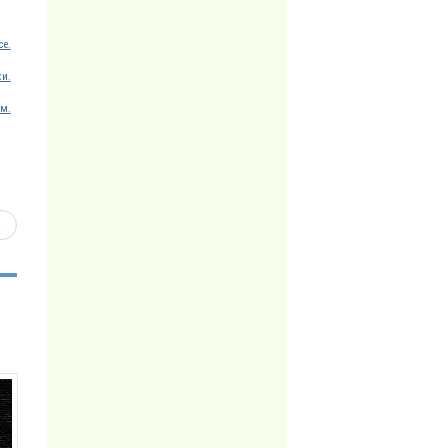
ce.
ки.
м.
ь