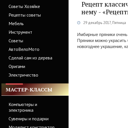
Рецепт классич
Советы Хозяйке
нему - «Рецеп
Рецепты советы
29 декабрь 2017, Пятница
Мебель
Инструмент
Имбирные пряники очень 
Советы
Пряники можно украсить б
новогоднее украшение, ка
АвтоВелоМото
Сделай сам из дерева
Оригами
Электричество
МАСТЕР-КЛАССЫ
Компьютеры и
электроника
Сувениры и подарки
Моделист конструктор