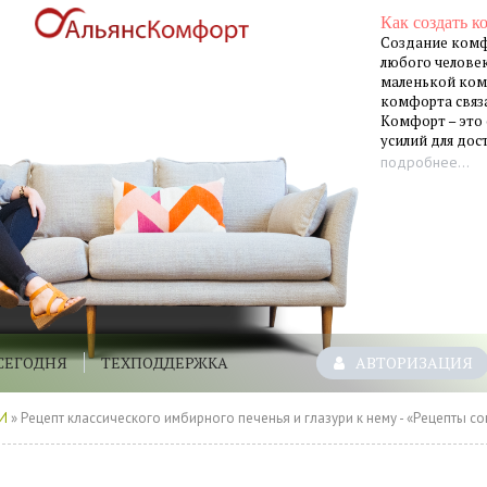
Как создать к
Создание комф
любого человек
маленькой ком
комфорта связа
Комфорт – это
усилий для до
подробнее...
СЕГОДНЯ
ТЕХПОДДЕРЖКА
АВТОРИЗАЦИЯ
И
» Рецепт классического имбирного печенья и глазури к нему - «Рецепты советы