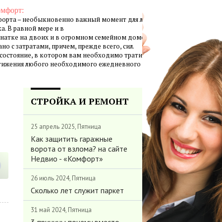
омфорт:
орта – необыкновенно важный момент для личной жизни
а. В равной мере и в
натке на двоих и в огромном семейном доме создание
но с затратами, причем, прежде всего, сил.
 состояние, в котором вам необходимо тратить минимум
стижения любого необходимого ежедневного результата.
СТРОЙКА И РЕМОНТ
25 апрель 2025, Пятница
Как защитить гаражные
ворота от взлома? на сайте
Недвио - «Комфорт»
26 июль 2024, Пятница
Сколько лет служит паркет
31 май 2024, Пятница