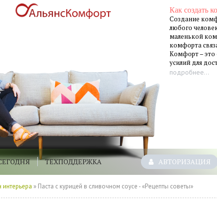
Как создать к
Создание комф
любого человек
маленькой ком
комфорта связа
Комфорт – это
усилий для до
подробнее...
СЕГОДНЯ
ТЕХПОДДЕРЖКА
АВТОРИЗАЦИЯ
 интерьера
» Паста с курицей в сливочном соусе - «Рецепты советы»