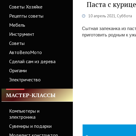
Паста с курице
Советы Хозяйке
Рецепты советы
10 апрель 2021, Суббота
Мебель
Сытная запеканка из пас
Инструмент
приготовить родным к ужи
Советы
АвтоВелоМото
Сделай сам из дерева
Оригами
Электричество
МАСТЕР-КЛАССЫ
Компьютеры и
электроника
Сувениры и подарки
Моделист конструктор