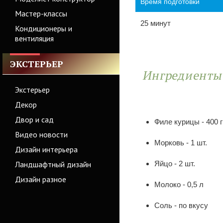
Время подготовки
Мастер-классы
25 минут
Кондиционеры и
вентиляция
ЭКСТЕРЬЕР
Ингредиент
Экстерьер
Декор
Двор и сад
Филе курицы - 400 г
Видео новости
Морковь - 1 шт.
Дизайн интерьера
Ландшафтный дизайн
Яйцо - 2 шт.
Дизайн разное
Молоко - 0,5 л
Соль - по вкусу