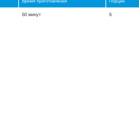
Время приготовления
Порции
60 минут
6
ы