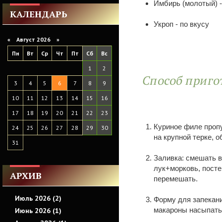
Имбирь (молотый) -
КАЛЕНДАРЬ
Укроп - по вкусу
«
Август 2026 »
Пн
Вт
Ср
Чт
Пт
Сб
Вс
1
2
Способ приго
3
4
5
6
7
8
9
10
11
12
13
14
15
16
17
18
19
20
21
22
23
Куриное филе пропу
24
25
26
27
28
29
30
на крупной терке, 
31
Заливка: смешать в
лук+морковь, посте
АРХИВ
перемешать.
Июль 2026 (2)
Форму для запекан
макароны насыпать
Июнь 2026 (1)