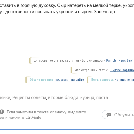
ставить в горячую духовку. Сыр натереть на мелкой терке, укро
нут до готовности посыпать укропом и сыром. Запечь до
.
Цитирование статьи, картинки - фото скриншот -
Rambler News Servi
Иллюстрация к статье -
Яндекс. Картин
Общие правила
поведения на сайте.
Есть вопросы.
Напишите на
зяйке
,
Рецепты советы
,
вторые блюда
,
курица
,
паста
Обсудит