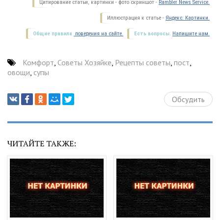
Цитирование статьи, картинки - фото скриншот -
Rambler News Service.
Иллюстрация к статье -
Яндекс. Картинки.
Общие правила
поведения на сайте.
Есть вопросы.
Напишите нам.
Комфорт
,
Советы Хозяйке
,
Рецепты советы
,
пост
,
овощи
,
супы
Обсудить
ЧИТАЙТЕ ТАКЖЕ: