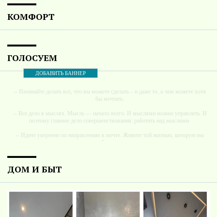
КОМФОРТ
ГОЛОСУЕМ
ДОБАВИТЬ БАННЕР
-- Начинайте делать все, что вы можете сделать – и даже то, о чем можете хотя
бы мечтать.
-- Все дело в мыслях. Мысль — начало всего. И мыслями можно управлять. И
поэтому главное дело совершенствования: работать над мыслями.
-- Идите уверенно по направлению к мечте. Живите той жизнью, которую вы
сами себе придумали.
-- Самое большое богатство — это ум. Самая большая нищета — глупость. Из
всех страхов самый пугающий — самолюбование.
ДОМ И БЫТ
-- Лучшее, что можно сделать с хорошим советом, это пропустить его мимо
ушей. Он никогда не бывает полезен никому, кроме того, кто его дал.
-- Люблю давать советы и очень не люблю, когда их дают мне.