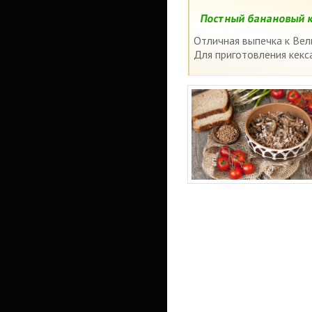
Постный банановый к
Отличная выпечка к Вели
Для приготовления кекс