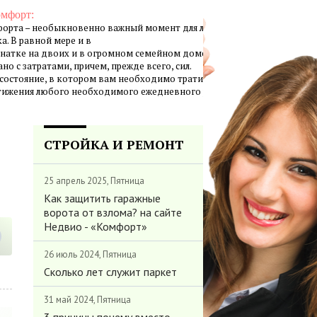
омфорт:
орта – необыкновенно важный момент для личной жизни
а. В равной мере и в
натке на двоих и в огромном семейном доме создание
но с затратами, причем, прежде всего, сил.
 состояние, в котором вам необходимо тратить минимум
стижения любого необходимого ежедневного результата.
СТРОЙКА И РЕМОНТ
25 апрель 2025, Пятница
Как защитить гаражные
ворота от взлома? на сайте
Недвио - «Комфорт»
26 июль 2024, Пятница
Сколько лет служит паркет
31 май 2024, Пятница