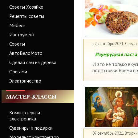
Советы Хозяйке
Рецепты советы
Мебель
Инструмент
Советы
22 сентябрь 2021, Среда
АвтоВелоМото
Изумрудная паста 
Сделай сам из дерева
И это не только вкус
подготовки Время пр
Оригами
Электричество
МАСТЕР-КЛАССЫ
Компьютеры и
электроника
Сувениры и подарки
07 сентябрь 2021, Вторни
Моделист конструктор