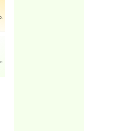
х.
 и