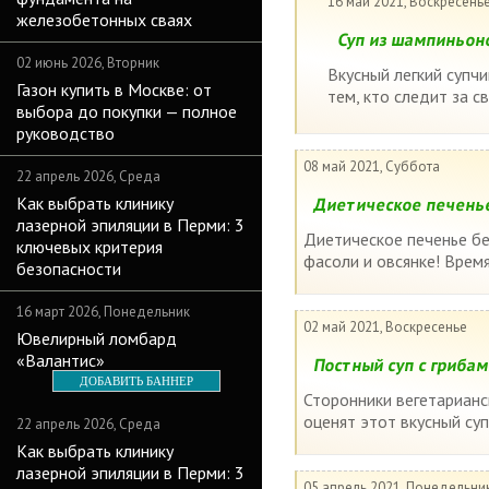
16 май 2021, Воскресень
железобетонных сваях
Суп из шампиньон
02 июнь 2026, Вторник
Вкусный легкий супч
Газон купить в Москве: от
тем, кто следит за с
выбора до покупки — полное
руководство
08 май 2021, Суббота
22 апрель 2026, Среда
Как выбрать клинику
Диетическое печенье 
лазерной эпиляции в Перми: 3
Диетическое печенье без
ключевых критерия
фасоли и овсянке! Врем
безопасности
16 март 2026, Понедельник
02 май 2021, Воскресенье
Ювелирный ломбард
«Валантис»
Постный суп с грибам
ДОБАВИТЬ БАННЕР
Сторонники вегетарианск
оценят этот вкусный суп
22 апрель 2026, Среда
Как выбрать клинику
лазерной эпиляции в Перми: 3
05 апрель 2021, Понедельни