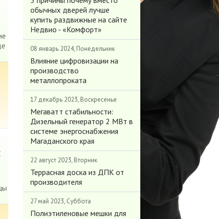
3 причины почему вместо
обычных дверей лучше
купить раздвижные на сайте
Недвио - «Комфорт»
ие
де
08 январь 2024, Понедельник
Влияние цифровизации на
производство
металлопроката
17 декабрь 2023, Воскресенье
Мегаватт стабильности:
Дизельный генератор 2 МВт в
системе энергоснабжения
Магаданского края
и
22 август 2023, Вторник
Террасная доска из ДПК от
производителя
цы
27 май 2023, Суббота
Полиэтиленовые мешки для