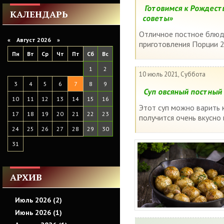
Готовимся к Рождест
КАЛЕНДАРЬ
советы»
Отличное постное блюд
«
Август 2026 »
приготовления Порции 2 
Пн
Вт
Ср
Чт
Пт
Сб
Вс
1
2
10 июль 2021, Суббота
3
4
5
6
7
8
9
Суп овсяный постный
10
11
12
13
14
15
16
Этот суп можно варить 
17
18
19
20
21
22
23
получится очень вкусно 
24
25
26
27
28
29
30
31
АРХИВ
Июль 2026 (2)
Июнь 2026 (1)