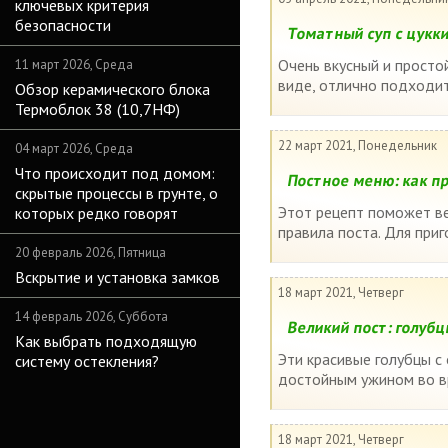
ключевых критерия
безопасности
Томатный суп с цукк
Очень вкусный и простой
11 март 2026, Среда
виде, отлично подходит
Обзор керамического блока
Термоблок 38 (10,7НФ)
22 март 2021, Понедельник
04 март 2026, Среда
Что происходит под домом:
Постное меню: как п
скрытые процессы в грунте, о
Этот рецепт поможет в
которых редко говорят
правила поста. Для при
20 февраль 2026, Пятница
Вскрытие и установка замков
18 март 2021, Четверг
14 февраль 2026, Суббота
Великий пост: голубц
Как выбрать подходящую
Эти красивые голубцы с 
систему остекления?
достойным ужином во вр
18 март 2021, Четверг