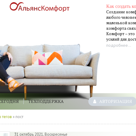
Как создать к
Создание комф
любого человек
маленькой ком
комфорта связа
Комфорт – это
усилий для до
подробнее...
СЕГОДНЯ
ТЕХПОДДЕРЖКА
АВТОРИЗАЦИЯ
 тегов
» пост
31 октябрь 2021, Воскресенье