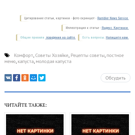
Цитирование статьи, картинки - фото скриншот -
Rambler News Service.
Иллюстрация к статье -
Яндекс. Картинки.
Общие правила
поведения на сайте.
Есть вопросы.
Напишите нам.
Комфорт
,
Советы Хозяйке
,
Рецепты советы
,
постное
меню
,
капуста
,
молодая капуста
Обсудить
ЧИТАЙТЕ ТАКЖЕ: