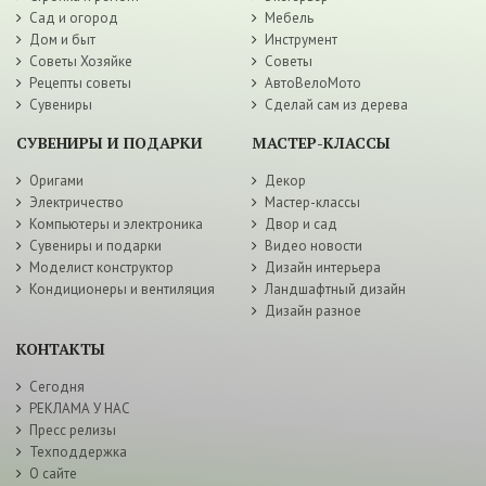
Сад и огород
Мебель
Дом и быт
Инструмент
Советы Хозяйке
Советы
Рецепты советы
АвтоВелоМото
Сувениры
Сделай сам из дерева
СУВЕНИРЫ И ПОДАРКИ
МАСТЕР-КЛАССЫ
Оригами
Декор
Электричество
Мастер-классы
Компьютеры и электроника
Двор и сад
Сувениры и подарки
Видео новости
Моделист конструктор
Дизайн интерьера
Кондиционеры и вентиляция
Ландшафтный дизайн
Дизайн разное
КОНТАКТЫ
Сегодня
РЕКЛАМА У НАС
Пресс релизы
Техподдержка
О сайте