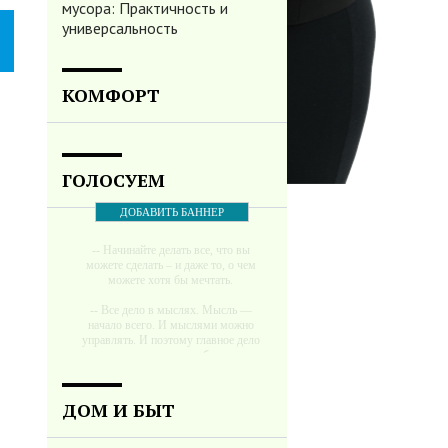
мусора: Практичность и
универсальность
КОМФОРТ
ГОЛОСУЕМ
ДОБАВИТЬ БАННЕР
-- Начинайте делать все, что вы
можете сделать – и даже то, о чем
можете хотя бы мечтать.
-- Все дело в мыслях. Мысль —
начало всего. И мыслями можно
управлять. И поэтому главное дело
совершенствования: работать над
мыслями.
-- Идите уверенно по направлению к
ДОМ И БЫТ
мечте. Живите той жизнью, которую
вы сами себе придумали.