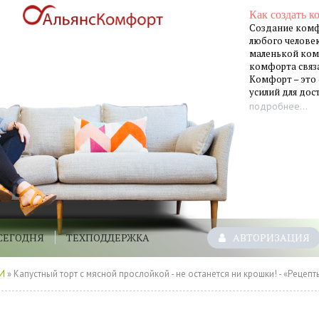
Как создать к
Создание комф
любого человек
маленькой ком
комфорта связа
Комфорт – это
усилий для до
подробнее...
СЕГОДНЯ
ТЕХПОДДЕРЖКА
АВТОРИЗАЦИЯ
И
» Капустный торт с мясной прослойкой - не останется ни крошки! - «Рецепты советы