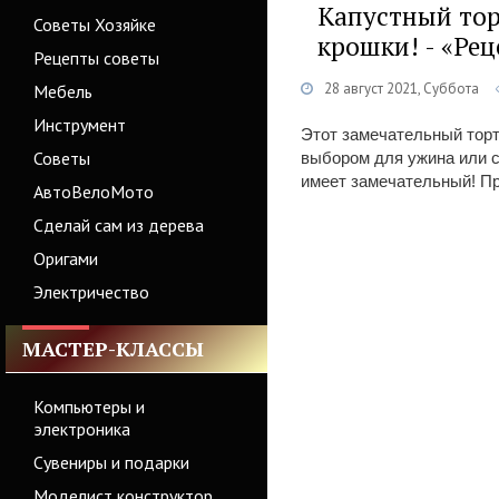
Капустный тор
Советы Хозяйке
крошки! - «Ре
Рецепты советы
28 август 2021, Суббота
Мебель
Инструмент
Этот замечательный тор
Советы
выбором для ужина или сы
имеет замечательный! П
АвтоВелоМото
Сделай сам из дерева
Оригами
Электричество
МАСТЕР-КЛАССЫ
Компьютеры и
электроника
Сувениры и подарки
Моделист конструктор