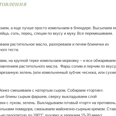
товления
заем, а еще лучше просто измельчаем в блендере. Высыпаем е
яйца, соль, перец, специи по вкусу и муку. Все перемешиваем.
ваем растительное масло, разогреваем и печем блинички из
ного теста.
ами, на крупной терке измельчаем морковку – и все обжариваем
обавлением растительного масла.
Фарш солим и перчим по вкусу
резанную зелень (или измельченный зубчик чеснока, или сухие
айонез смешиваем с натертым сыром.
Собираем «тортик»:
ые блины сырым фаршем, сверху выкладываем слой
ки с луком, зелень. Выкладываем готовый «торт» на противень
ольками помидора, смазываем майонезно-сырным кремом. Ста
ьно разогретую до 180°C духовку и запекаем 15-20 минут.