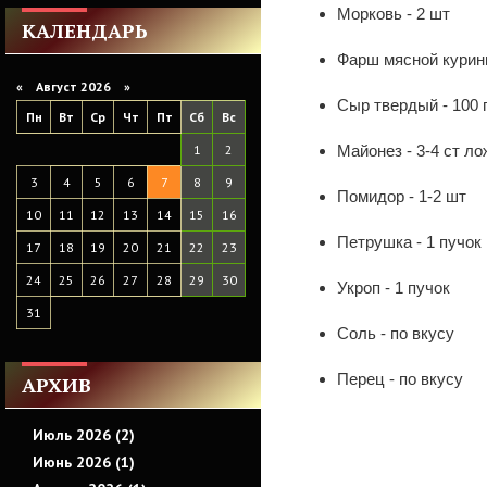
Морковь - 2 шт
КАЛЕНДАРЬ
Фарш мясной курины
«
Август 2026 »
Сыр твердый - 100 
Пн
Вт
Ср
Чт
Пт
Сб
Вс
1
2
Майонез - 3-4 ст ло
3
4
5
6
7
8
9
Помидор - 1-2 шт
10
11
12
13
14
15
16
Петрушка - 1 пучок
17
18
19
20
21
22
23
24
25
26
27
28
29
30
Укроп - 1 пучок
31
Соль - по вкусу
Перец - по вкусу
АРХИВ
Июль 2026 (2)
Июнь 2026 (1)