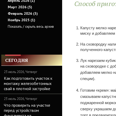
Апрель 2026 (1)
Способ приго
Март 2026 (5)
Февраль 2026 (3)
Ноябрь 2025 (1)
Показать / скрыть весь архив
Капусту мелко наре
миску и добавляем 
На сковородку нали
полученного капуст
СЕГОДНЯ
Лук нарезаем кубик
на сковородке с д
23 июль 2026, Четверг
добавляем мелко на
Как подготовить участок к
специи).
монтажу железобетонных
свай в плотной застройке
Готовим «крем»: м
смазываем капустн
23 июль 2026, Четверг
поджаренной морков
Что проверить на участке
сверху украшаем д
перед устройством
фундамента на
торт в предварител