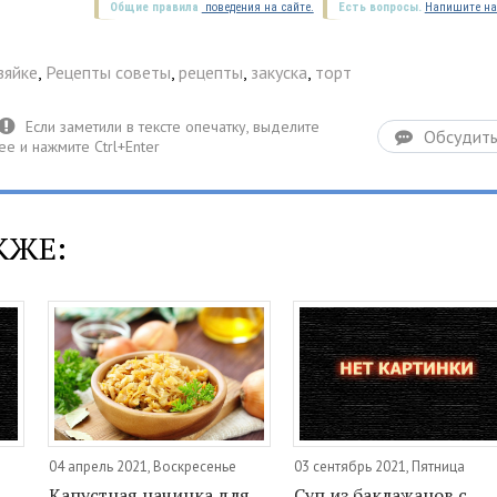
Общие правила
поведения на сайте.
Есть вопросы.
Напишите на
зяйке
,
Рецепты советы
,
рецепты
,
закуска
,
торт
Обсудит
КЖЕ:
04 апрель 2021, Воскресенье
03 сентябрь 2021, Пятница
Капустная начинка для
Суп из баклажанов с