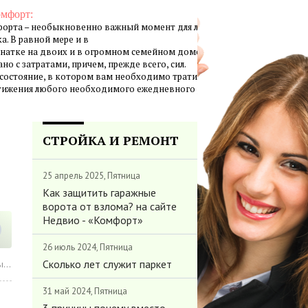
омфорт:
орта – необыкновенно важный момент для личной жизни
а. В равной мере и в
натке на двоих и в огромном семейном доме создание
но с затратами, причем, прежде всего, сил.
 состояние, в котором вам необходимо тратить минимум
стижения любого необходимого ежедневного результата.
СТРОЙКА И РЕМОНТ
25 апрель 2025, Пятница
Как защитить гаражные
ворота от взлома? на сайте
Недвио - «Комфорт»
26 июль 2024, Пятница
Сколько лет служит паркет
»
31 май 2024, Пятница