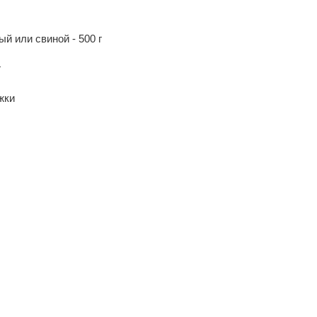
й или свиной - 500 г
г
жки