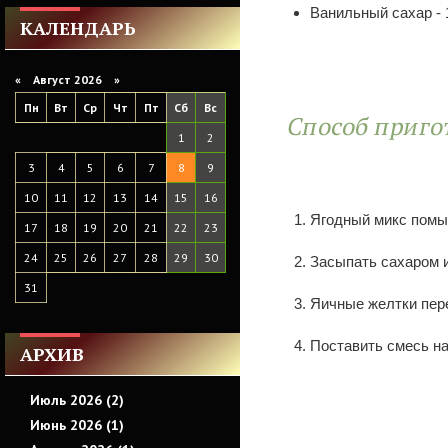
Ванильный сахар - 1
КАЛЕНДАРЬ
«
Август 2026 »
Пн
Вт
Ср
Чт
Пт
Сб
Вс
Способ приго
1
2
3
4
5
6
7
8
9
10
11
12
13
14
15
16
Ягодный микс помыт
17
18
19
20
21
22
23
24
25
26
27
28
29
30
Засыпать сахаром и
31
Яичные желтки пер
Поставить смесь на
АРХИВ
Июль 2026 (2)
Июнь 2026 (1)