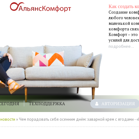
Как создать к
Создание комф
любого человек
маленькой ком
комфорта связа
Комфорт – это
усилий для до
подробнее...
СЕГОДНЯ
ТЕХПОДДЕРЖКА
АВТОРИЗАЦИЯ
 новости
» Чем порадовать себя осенним днём: заварной крем с ягодами - «Рецепты советы