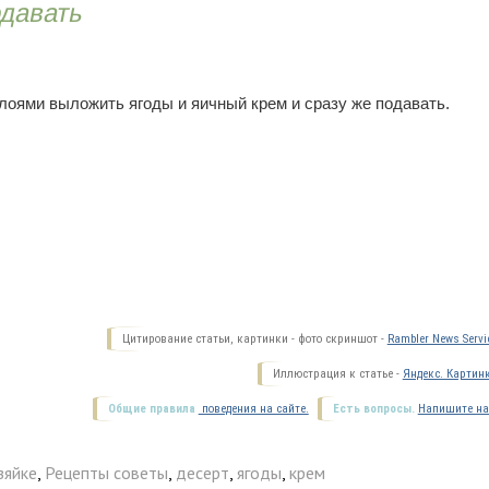
одавать
лоями выложить ягоды и яичный крем и сразу же подавать.
Цитирование статьи, картинки - фото скриншот -
Rambler News Servi
Иллюстрация к статье -
Яндекс. Картин
Общие правила
поведения на сайте.
Есть вопросы.
Напишите на
зяйке
,
Рецепты советы
,
десерт
,
ягоды
,
крем