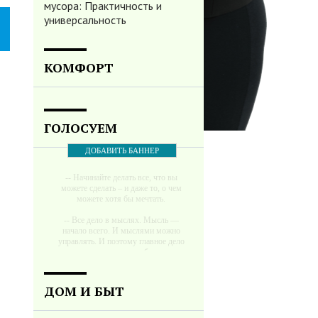
мусора: Практичность и
универсальность
КОМФОРТ
ГОЛОСУЕМ
ДОБАВИТЬ БАННЕР
-- Начинайте делать все, что вы
можете сделать – и даже то, о чем
можете хотя бы мечтать.
-- Все дело в мыслях. Мысль —
начало всего. И мыслями можно
управлять. И поэтому главное дело
совершенствования: работать над
мыслями.
-- Идите уверенно по направлению к
ДОМ И БЫТ
мечте. Живите той жизнью, которую
вы сами себе придумали.