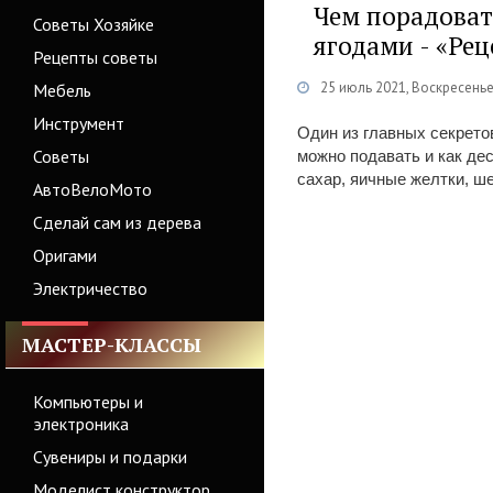
Чем порадоват
Советы Хозяйке
ягодами - «Ре
Рецепты советы
25 июль 2021, Воскресень
Мебель
Инструмент
Один из главных секрето
Советы
можно подавать и как дес
сахар, яичные желтки, ш
АвтоВелоМото
Сделай сам из дерева
Оригами
Электричество
МАСТЕР-КЛАССЫ
Компьютеры и
электроника
Сувениры и подарки
Моделист конструктор