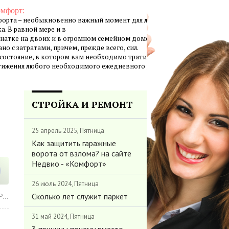
омфорт:
орта – необыкновенно важный момент для личной жизни
а. В равной мере и в
натке на двоих и в огромном семейном доме создание
но с затратами, причем, прежде всего, сил.
 состояние, в котором вам необходимо тратить минимум
стижения любого необходимого ежедневного результата.
СТРОЙКА И РЕМОНТ
25 апрель 2025, Пятница
Как защитить гаражные
ворота от взлома? на сайте
Недвио - «Комфорт»
26 июль 2024, Пятница
Сколько лет служит паркет
»
31 май 2024, Пятница