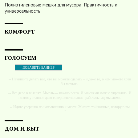
Полиэтиленовые мешки для мусора: Практичность и
универсальность
КОМФОРТ
ГОЛОСУЕМ
ДОБАВИТЬ БАННЕР
-- Начинайте делать все, что вы можете сделать – и даже то, о чем можете хотя
бы мечтать.
-- Все дело в мыслях. Мысль — начало всего. И мыслями можно управлять. И
поэтому главное дело совершенствования: работать над мыслями.
-- Идите уверенно по направлению к мечте. Живите той жизнью, которую вы
сами себе придумали.
-- Самое большое богатство — это ум. Самая большая нищета — глупость. Из
всех страхов самый пугающий — самолюбование.
ДОМ И БЫТ
-- Лучшее, что можно сделать с хорошим советом, это пропустить его мимо