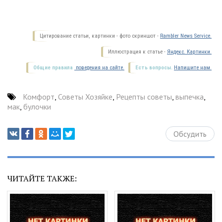
Цитирование статьи, картинки - фото скриншот -
Rambler News Service.
Иллюстрация к статье -
Яндекс. Картинки.
Общие правила
поведения на сайте.
Есть вопросы.
Напишите нам.
Комфорт
,
Советы Хозяйке
,
Рецепты советы
,
выпечка
,
мак
,
булочки
Обсудить
ЧИТАЙТЕ ТАКЖЕ: