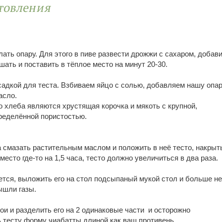
товления
ать опару. Для этого в пиве развести дрожжи с сахаром, добав
шать и поставить в тёплое место на минут 20-30.
адкой для теста. Взбиваем яйцо с солью, добавляем нашу опар
асло.
 хлеба являются хрустящая корочка и мякоть с крупной,
ределённой пористостью.
 смазать растительным маслом и положить в неё тесто, накрыт
место где-то на 1,5 часа, тесто должно увеличиться в два раза.
ется, выложить его на стол подсыпаный мукой стол и больше не
ышли газы.
ои и разделить его на 2 одинаковые части и осторожно
ь тесту форму чиабатты длиной как ваш противень.