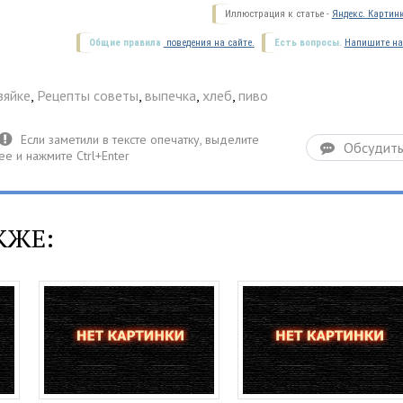
Иллюстрация к статье -
Яндекс. Картин
Общие правила
поведения на сайте.
Есть вопросы.
Напишите на
зяйке
,
Рецепты советы
,
выпечка
,
хлеб
,
пиво
Обсудит
КЖЕ: