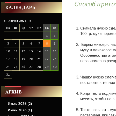
Способ приго
КАЛЕНДАРЬ
«
Август 2026 »
Пн
Вт
Ср
Чт
Пт
Сб
Вс
Сначала нужно сдел
100 гр. муки переме
1
2
3
4
5
6
7
8
9
Берем миксер с нас
муку и оливковое м
10
11
12
13
14
15
16
Особенностью этого
17
18
19
20
21
22
23
неравномерно расп
24
25
26
27
28
29
30
31
Чашку нужно слегка
поставить в тёплое 
АРХИВ
Когда тесто подним
месить, чтобы не в
Июль 2026 (2)
Тесто посыпать мук
Июнь 2026 (1)
растягивая, придат