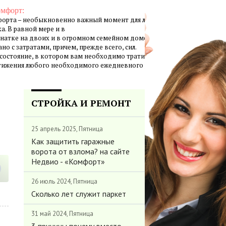
омфорт:
орта – необыкновенно важный момент для личной жизни
а. В равной мере и в
натке на двоих и в огромном семейном доме создание
но с затратами, причем, прежде всего, сил.
 состояние, в котором вам необходимо тратить минимум
стижения любого необходимого ежедневного результата.
СТРОЙКА И РЕМОНТ
25 апрель 2025, Пятница
Как защитить гаражные
ворота от взлома? на сайте
Недвио - «Комфорт»
26 июль 2024, Пятница
Сколько лет служит паркет
31 май 2024, Пятница