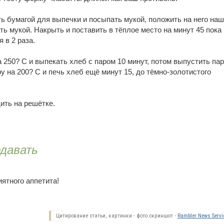
ь бумагой для выпечки и посыпать мукой, положить на него наш
ть мукой. Накрыть и поставить в тёплое место на минут 45 пока
 в 2 раза.
а 250? С и выпекать хлеб с паром 10 минут, потом выпустить пар
у на 200? С и печь хлеб ещё минут 15, до тёмно-золотистого
ить на решётке.
одавать
ятного аппетита!
Цитирование статьи, картинки - фото скриншот -
Rambler News Servi