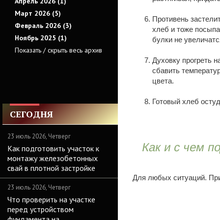
Апрель 2026 (1)
Март 2026 (5)
Противень застелит
Февраль 2026 (3)
хлеб и тоже посыпа
Ноябрь 2025 (1)
булки не увеличатся
Показать / скрыть весь архив
Духовку прогреть н
сбавить температур
цвета.
Готовый хлеб остуд
СЕГОДНЯ
23 июль 2026, Четверг
Как и с чем п
Как подготовить участок к
монтажу железобетонных
свай в плотной застройке
Для любых ситуаций. При
23 июль 2026, Четверг
Что проверить на участке
перед устройством
фундамента на