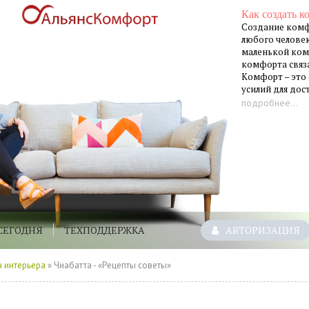
Как создать к
Создание комф
любого человек
маленькой ком
комфорта связа
Комфорт – это
усилий для до
подробнее...
СЕГОДНЯ
ТЕХПОДДЕРЖКА
АВТОРИЗАЦИЯ
 интерьера
» Чиабатта - «Рецепты советы»