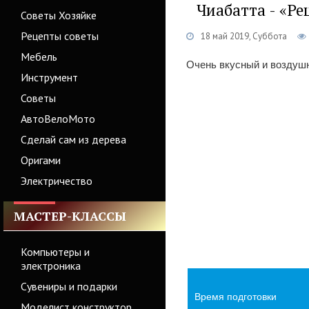
Чиабатта - «Р
Советы Хозяйке
Рецепты советы
18 май 2019, Суббота
Мебель
Очень вкусный и воздушн
Инструмент
Советы
АвтоВелоМото
Сделай сам из дерева
Оригами
Электричество
МАСТЕР-КЛАССЫ
Компьютеры и
электроника
Сувениры и подарки
Время подготовки
Моделист конструктор