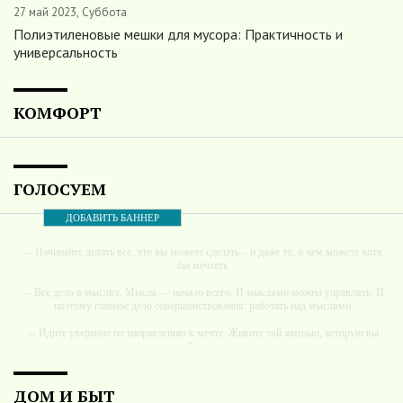
27 май 2023, Суббота
Полиэтиленовые мешки для мусора: Практичность и
универсальность
КОМФОРТ
ГОЛОСУЕМ
ДОБАВИТЬ БАННЕР
-- Начинайте делать все, что вы можете сделать – и даже то, о чем можете хотя
бы мечтать.
-- Все дело в мыслях. Мысль — начало всего. И мыслями можно управлять. И
поэтому главное дело совершенствования: работать над мыслями.
-- Идите уверенно по направлению к мечте. Живите той жизнью, которую вы
сами себе придумали.
-- Самое большое богатство — это ум. Самая большая нищета — глупость. Из
всех страхов самый пугающий — самолюбование.
ДОМ И БЫТ