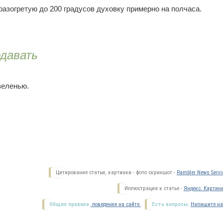
разогретую до 200 градусов духовку примерно на полчаса.
одавать
зеленью.
Цитирование статьи, картинки - фото скриншот -
Rambler News Servi
Иллюстрация к статье -
Яндекс. Картин
Общие правила
поведения на сайте.
Есть вопросы.
Напишите на