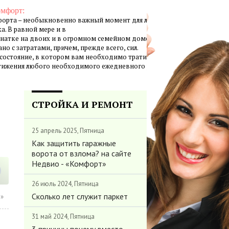
омфорт:
орта – необыкновенно важный момент для личной жизни
а. В равной мере и в
натке на двоих и в огромном семейном доме создание
но с затратами, причем, прежде всего, сил.
 состояние, в котором вам необходимо тратить минимум
стижения любого необходимого ежедневного результата.
СТРОЙКА И РЕМОНТ
25 апрель 2025, Пятница
Как защитить гаражные
ворота от взлома? на сайте
Недвио - «Комфорт»
26 июль 2024, Пятница
Сколько лет служит паркет
ы»
31 май 2024, Пятница