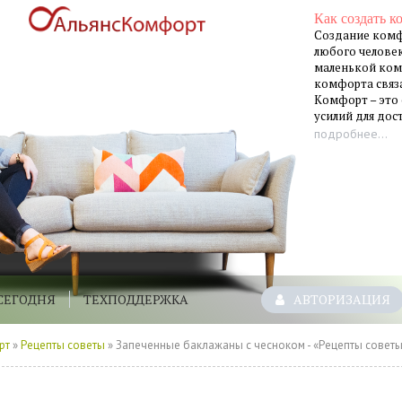
Как создать к
Создание комф
любого человек
маленькой ком
комфорта связа
Комфорт – это
усилий для до
подробнее...
СЕГОДНЯ
ТЕХПОДДЕРЖКА
АВТОРИЗАЦИЯ
рт
»
Рецепты советы
» Запеченные баклажаны с чесноком - «Рецепты совет