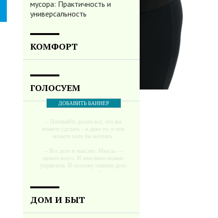
мусора: Практичность и
универсальность
КОМФОРТ
ГОЛОСУЕМ
ДОБАВИТЬ БАННЕР
-- Начинайте делать все, что вы
можете сделать – и даже то, о чем
можете хотя бы мечтать.
-- Все дело в мыслях. Мысль —
начало всего. И мыслями можно
управлять. И поэтому главное дело
совершенствования: работать над
мыслями.
-- Идите уверенно по направлению к
ДОМ И БЫТ
мечте. Живите той жизнью, которую
вы сами себе придумали.