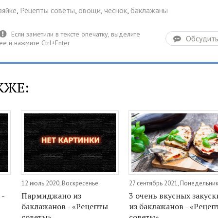
зяйке
,
Рецепты советы
,
овощи
,
чеснок
,
баклажаны
Обсудит
КЖЕ:
12 июль 2020, Воскресенье
27 сентябрь 2021, Понедельни
 -
Пармиджано из
3 очень вкусных закуск
баклажанов - «Рецепты
из баклажанов - «Рецеп
советы»
советы»