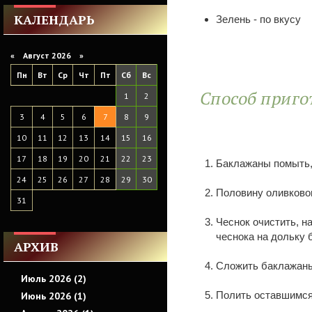
КАЛЕНДАРЬ
Зелень - по вкусу
«
Август 2026 »
Пн
Вт
Ср
Чт
Пт
Сб
Вс
Способ приго
1
2
3
4
5
6
7
8
9
10
11
12
13
14
15
16
17
18
19
20
21
22
23
Баклажаны помыть, 
24
25
26
27
28
29
30
Половину оливково
31
Чеснок очистить, н
чеснока на дольку 
АРХИВ
Сложить баклажаны
Июль 2026 (2)
Полить оставшимся
Июнь 2026 (1)