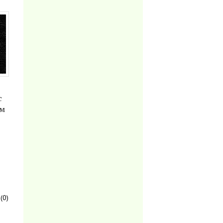
с
ом
(0)