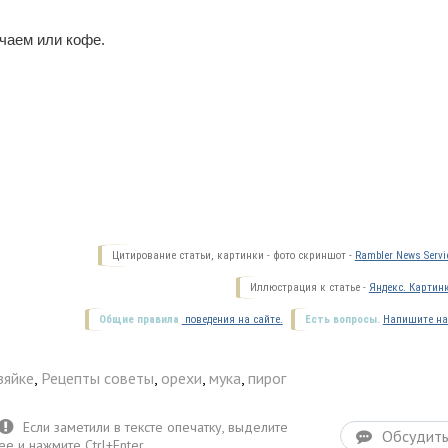
 чаем или кофе.
Цитирование статьи, картинки - фото скриншот -
Rambler News Servi
Иллюстрация к статье -
Яндекс. Картин
Общие правила
поведения на сайте.
Есть вопросы.
Напишите на
зяйке
,
Рецепты советы
,
орехи
,
мука
,
пирог
Обсудит