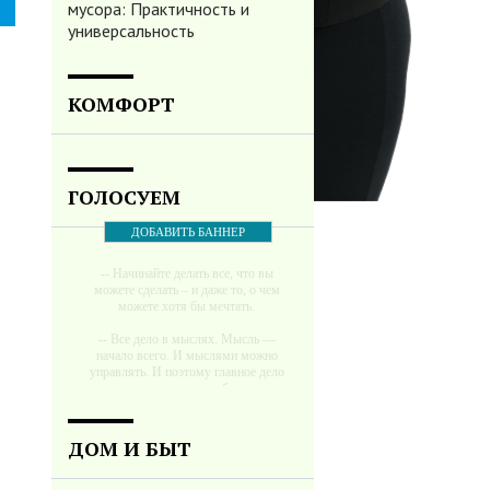
мусора: Практичность и
универсальность
КОМФОРТ
ГОЛОСУЕМ
ДОБАВИТЬ БАННЕР
-- Начинайте делать все, что вы
можете сделать – и даже то, о чем
можете хотя бы мечтать.
-- Все дело в мыслях. Мысль —
начало всего. И мыслями можно
управлять. И поэтому главное дело
совершенствования: работать над
мыслями.
-- Идите уверенно по направлению к
ДОМ И БЫТ
мечте. Живите той жизнью, которую
вы сами себе придумали.