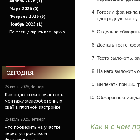
Апрель 2026 (1)
Март 2026 (5)
Готовим франжипан.
Февраль 2026 (3)
однородную массу.
Ноябрь 2025 (1)
Показать / скрыть весь архив
Отдельно обжарить
Достать тесто, фо
Тесто выложить, ра
На него выложить 
СЕГОДНЯ
Выпекать при 180 г
23 июль 2026, Четверг
Как подготовить участок к
Обжаренные миндал
монтажу железобетонных
свай в плотной застройке
23 июль 2026, Четверг
Как и с чем п
Что проверить на участке
перед устройством
фундамента на