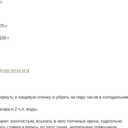
 г
70 г
100 г
товления
вернуть в пищевую пленку и убрать на пару часов в холодильник
хара и 2 ч.л. воды.
танет золотистым, всыпать в него толченые орехи, тщательно
ть сливки и варить до загустения, непрерывно помешивая.