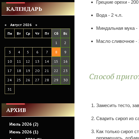
Грецкие орехи - 200
КАЛЕНДАРЬ
Вода - 2 ч.л.
«
Август 2026 »
Миндальная мука - 
Пн
Вт
Ср
Чт
Пт
Сб
Вс
Масло сливочное - 
1
2
3
4
5
6
7
8
9
10
11
12
13
14
15
16
17
18
19
20
21
22
23
Способ приго
24
25
26
27
28
29
30
31
Замесить тесто, за
АРХИВ
Сварить сироп из са
Июль 2026 (2)
Как только сироп с
Июнь 2026 (1)
перемешать, добави