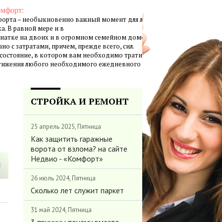
омфорт:
орта – необыкновенно важный момент для личной жизни
а. В равной мере и в
натке на двоих и в огромном семейном доме создание
но с затратами, причем, прежде всего, сил.
 состояние, в котором вам необходимо тратить минимум
стижения любого необходимого ежедневного результата.
СТРОЙКА И РЕМОНТ
25 апрель 2025, Пятница
Как защитить гаражные
ворота от взлома? на сайте
Недвио - «Комфорт»
26 июль 2024, Пятница
Сколько лет служит паркет
31 май 2024, Пятница