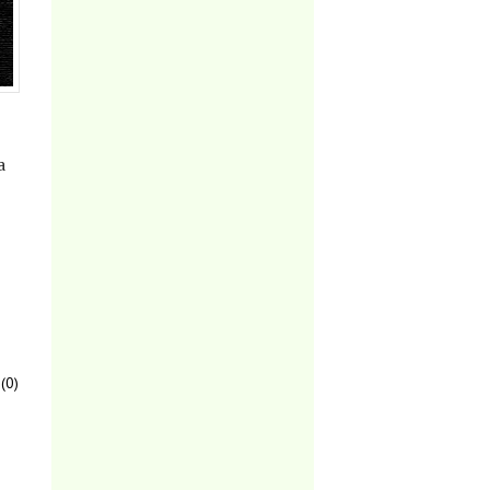
а
(0)