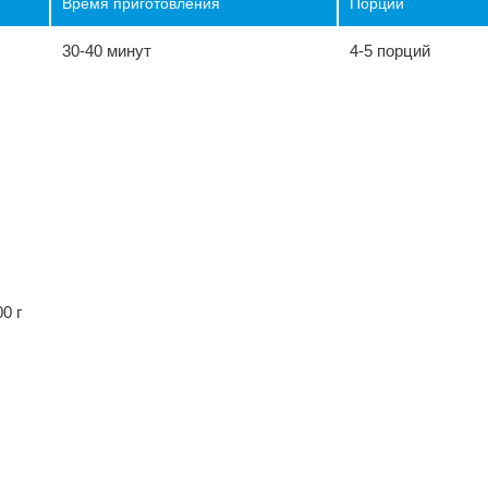
Время приготовления
Порции
30-40 минут
4-5 порций
ы
0 г