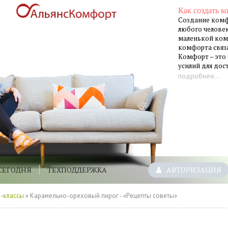
Как создать к
Создание комф
любого человек
маленькой ком
комфорта связа
Комфорт – это
усилий для до
подробнее...
СЕГОДНЯ
ТЕХПОДДЕРЖКА
АВТОРИЗАЦИЯ
-классы
» Карамельно-ореховый пирог - «Рецепты советы»