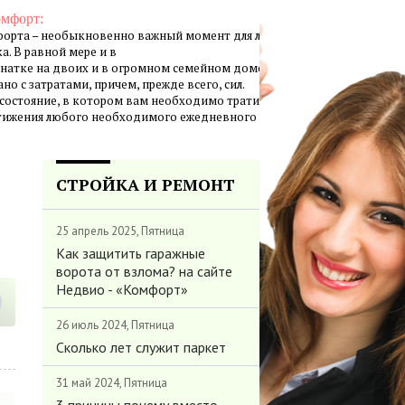
омфорт:
орта – необыкновенно важный момент для личной жизни
а. В равной мере и в
натке на двоих и в огромном семейном доме создание
но с затратами, причем, прежде всего, сил.
 состояние, в котором вам необходимо тратить минимум
стижения любого необходимого ежедневного результата.
СТРОЙКА И РЕМОНТ
25 апрель 2025, Пятница
Как защитить гаражные
ворота от взлома? на сайте
Недвио - «Комфорт»
26 июль 2024, Пятница
Сколько лет служит паркет
31 май 2024, Пятница