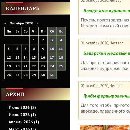
01 октябрь 2020, Четверг
КАЛЕНДАРЬ
Блюдо дня: куриная 
Печень, приготовленная 
«
Октябрь 2020
»
Медово-томатный соус о
Пн
Вт
Ср
Чт
Пт
Сб
Вс
1
2
3
4
01 октябрь 2020, Четверг
5
6
7
8
9
10
11
Баварский медовый п
12
13
14
15
16
17
18
Для приготовления наст
19
20
21
22
23
24
25
сахарная пудра, желтки,
26
27
28
29
30
31
01 октябрь 2020, Четверг
АРХИВ
Грибы фаршированные
Для того чтобы пригото
Июль 2026 (2)
авокадо, плавленного сы
Июнь 2026 (1)
Апрель 2026 (1)
Март 2026 (5)